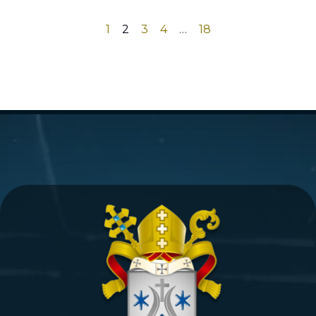
1
2
3
4
…
18