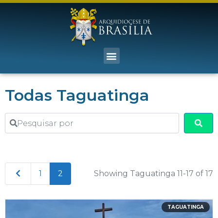
Todas Taguatinga
Pesquisar por
Sea
Newer posts
1
2
Showing Taguatinga 11-17 of 17
TAGUATINGA