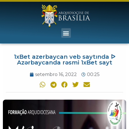
1xBet azerbaycan veb saytında ᐅ
Azərbaycanda rəsmi 1xBet sayt
setembro 16, 2022
00:25