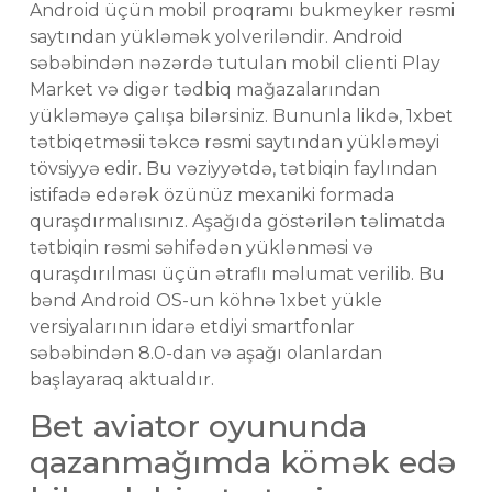
Android üçün mobil proqramı bukmeyker rəsmi
saytından yükləmək yolveriləndir. Android
səbəbindən nəzərdə tutulan mobil clienti Play
Market və digər tədbiq mağazalarından
yükləməyə çalışa bilərsiniz. Bununla likdə, 1xbet
tətbiqetməsii təkcə rəsmi saytından yükləməyi
tövsiyyə edir. Bu vəziyyətdə, tətbiqin faylından
istifadə edərək özünüz mexaniki formada
quraşdırmalısınız. Aşağıda göstərilən təlimatda
tətbiqin rəsmi səhifədən yüklənməsi və
quraşdırılması üçün ətraflı məlumat verilib. Bu
bənd Android OS-un köhnə 1xbet yükle
versiyalarının idarə etdiyi smartfonlar
səbəbindən 8.0-dan və aşağı olanlardan
başlayaraq aktualdır.
Bet aviator oyununda
qazanmağımda kömək edə