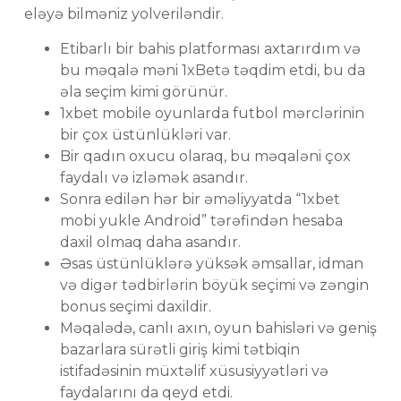
eləyə bilməniz yolveriləndir.
Etibarlı bir bahis platforması axtarırdım və
bu məqalə məni 1xBetə təqdim etdi, bu da
əla seçim kimi görünür.
1xbet mobile oyunlarda futbol mərclərinin
bir çox üstünlükləri var.
Bir qadın oxucu olaraq, bu məqaləni çox
faydalı və izləmək asandır.
Sonra edilən hər bir əməliyyatda “1xbet
mobi yukle Android” tərəfindən hesaba
daxil olmaq daha asandır.
Əsas üstünlüklərə yüksək əmsallar, idman
və digər tədbirlərin böyük seçimi və zəngin
bonus seçimi daxildir.
Məqalədə, canlı axın, oyun bahisləri və geniş
bazarlara sürətli giriş kimi tətbiqin
istifadəsinin müxtəlif xüsusiyyətləri və
faydalarını da qeyd etdi.