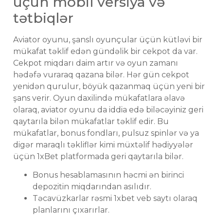
üçün mobil versiya və
tətbiqlər
Aviator oyunu, şanslı oyunçular üçün kütləvi bir
mükafat təklif edən gündəlik bir cekpot da var.
Cekpot miqdarı daim artır və oyun zamanı
hədəfə vuraraq qazana bilər. Hər gün cekpot
yenidən qurulur, böyük qazanmaq üçün yeni bir
şans verir. Oyun daxilində mükafatlara əlavə
olaraq, aviator oyunu da iddia edə biləcəyiniz geri
qaytarıla bilən mükafatlar təklif edir. Bu
mükafatlar, bonus fondları, pulsuz spinlər və ya
digər maraqlı təkliflər kimi müxtəlif hədiyyələr
üçün 1xBet platformada geri qaytarıla bilər.
Bonus hesablamasının həcmi ən birinci
depozitin miqdarından asılıdır.
Təcavüzkarlar rəsmi 1xbet veb saytı olaraq
planlarını çıxarırlar.