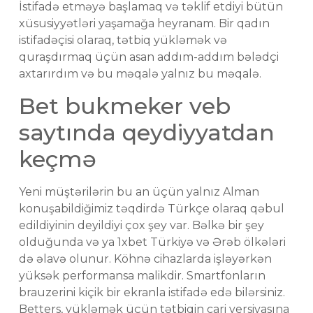
İstifadə etməyə başlamaq və təklif etdiyi bütün
xüsusiyyətləri yaşamağa heyranam. Bir qadın
istifadəçisi olaraq, tətbiq yükləmək və
quraşdırmaq üçün asan addım-addım bələdçi
axtarırdım və bu məqalə yalnız bu məqalə.
Bet bukmeker veb
saytında qeydiyyatdan
keçmə
Yeni müştərilərin bu an üçün yalnız Alman
konuşabildiğimiz təqdirdə Türkçe olaraq qəbul
edildiyinin deyildiyi çox şey var. Bəlkə bir şey
olduğunda və ya 1xbet Türkiyə və Ərəb ölkələri
də əlavə olunur. Köhnə cihazlarda işləyərkən
yüksək performansa malikdir. Smartfonların
brauzerini kiçik bir ekranla istifadə edə bilərsiniz.
Betters, yükləmək üçün tətbiqin cari versiyasına