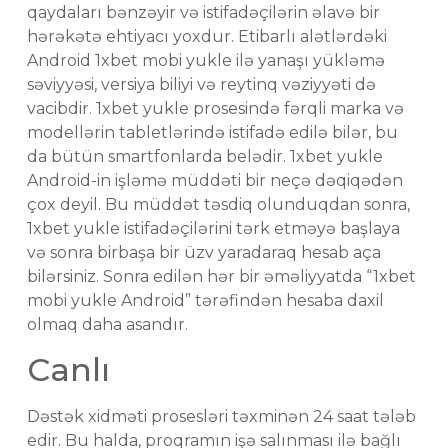
qaydaları bənzəyir və istifadəçilərin əlavə bir
hərəkətə ehtiyacı yoxdur. Etibarlı alətlərdəki
Android 1xbet mobi yukle ilə yanaşı yükləmə
səviyyəsi, versiya biliyi və reytinq vəziyyəti də
vacibdir. 1xbet yukle prosesində fərqli marka və
modellərin tabletlərində istifadə edilə bilər, bu
da bütün smartfonlarda belədir. 1xbet yukle
Android-in işləmə müddəti bir neçə dəqiqədən
çox deyil. Bu müddət təsdiq olunduqdan sonra,
1xbet yukle istifadəçilərini tərk etməyə başlaya
və sonra birbaşa bir üzv yaradaraq hesab aça
bilərsiniz. Sonra edilən hər bir əməliyyatda “1xbet
mobi yukle Android” tərəfindən hesaba daxil
olmaq daha asandır.
Canlı
Dəstək xidməti prosesləri təxminən 24 saat tələb
edir. Bu halda, proqramın işə salınması ilə bağlı