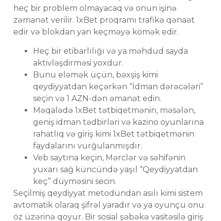
heç bir problem olmayacaq və onun işinə
zəmanət verilir. 1xBet proqramı trafikə qənaət
edir və blokdan yan keçməyə kömək edir.
Heç bir etibarlılığı və ya məhdud sayda
aktivləşdirməsi yoxdur.
Bunu eləmək üçün, bəxşiş kimi
qeydiyyatdan keçərkən “İdman dərəcələri”
seçin və 1 AZN-dən əmanət edin.
Məqalədə 1xBet tətbiqetmənin, məsələn,
geniş idman tədbirləri və kazino oyunlarına
rahatlıq və giriş kimi 1xBet tətbiqetmənin
faydalarını vurğulanmışdır.
Veb saytına keçin, Mərclər və səhifənin
yuxarı sağ küncündə yaşıl “Qeydiyyatdan
keç” düyməsini secin.
Seçilmiş qeydiyyat metodundan asılı kimi sistem
avtomatik olaraq şifrəl yaradır və ya oyunçu onu
öz üzərinə qoyur. Bir sosial şəbəkə vasitəsilə giriş