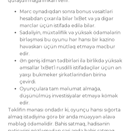
quraşdırmağa imkan verir.
Mərc oynadıqdan sonra bonus vəsaitləri
hesabdan çıxarıla bilər 1xBet və ya digər
mərclər üçün istifadə edilə bilər.
Sadəliyin, müxtəliflik və yüksək ödəmələrin
birləşməsi bu oyunu hər hansı bir kazino
həvəskarı üçün mütləq etməyə məcbur
edir.
Ən geniş idman tədbirləri ilə birlikdə yüksək
əmsallar 1xBet’i rusdilli istifadəçilər üçün ən
yaxşı bukmeker şirkətlərindən birinə
çevirdi.
Oyunçulara tam məlumat almağa,
düşünülmüş investisiyalar etməyə kömək
edir.
Təklifin mənası ondadır ki, oyunçu hansı sığorta
almaq istədiyinə görə bir anda müəyyən əlavə
məbləğ ödəməlidir. Bahis satmaq, hadisənin
nəticəsini gözləmədən cari anda bahis satmaq