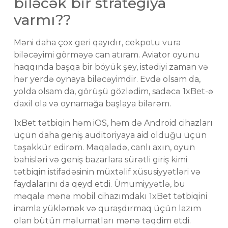
biləcək bir strategiya
varmı??
Məni daha çox geri qayıdır, cekpotu vura
biləcəyimi görməyə can atıram. Aviator oyunu
haqqında başqa bir böyük şey, istədiyi zaman və
hər yerdə oynaya biləcəyimdir. Evdə olsam da,
yolda olsam da, görüşü gözlədim, sadəcə 1xBet-ə
daxil ola və oynamağa başlaya bilərəm.
1xBet tətbiqin həm iOS, həm də Android cihazları
üçün daha geniş auditoriyaya aid olduğu üçün
təşəkkür edirəm. Məqalədə, canlı axın, oyun
bahisləri və geniş bazarlara sürətli giriş kimi
tətbiqin istifadəsinin müxtəlif xüsusiyyətləri və
faydalarını da qeyd etdi. Ümumiyyətlə, bu
məqalə mənə mobil cihazımdakı 1xBet tətbiqini
inamla yükləmək və quraşdırmaq üçün lazım
olan bütün məlumatları mənə təqdim etdi.