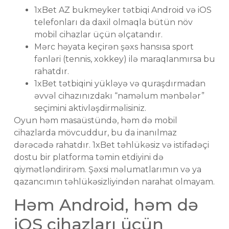
1xBet AZ bukmeyker tətbiqi Android və iOS
telefonları da daxil olmaqla bütün növ
mobil cihazlar üçün əlçatandır.
Mərc həyata keçirən şəxs hansısa sport
fənləri (tennis, xokkey) ilə maraqlanmırsa bu
rahatdır.
1xBet tətbiqini yükləyə və quraşdırmadan
əvvəl cihazınızdakı “naməlum mənbələr”
seçimini aktivləşdirməlisiniz.
Oyun həm masaüstündə, həm də mobil
cihazlarda mövcuddur, bu da inanılmaz
dərəcədə rahatdır. 1xBet təhlükəsiz və istifadəçi
dostu bir platforma təmin etdiyini də
qiymətləndirirəm. Şəxsi məlumatlarımın və ya
qazancımın təhlükəsizliyindən narahat olmayam.
Həm Android, həm də
iOS cihazları üçün