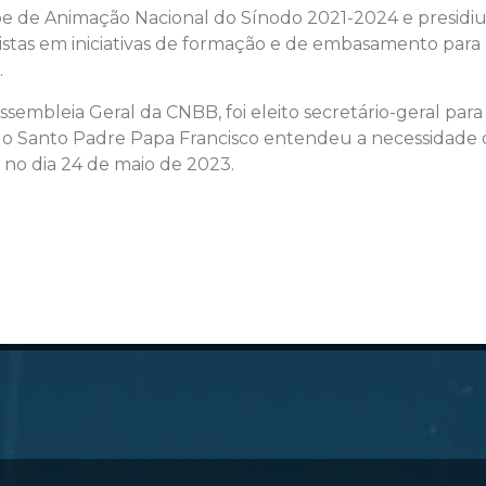
 de Animação Nacional do Sínodo 2021-2024 e presidiu,
alistas em iniciativas de formação e de embasamento para
.
Assembleia Geral da CNBB, foi eleito secretário-geral pa
al, o Santo Padre Papa Francisco entendeu a necessida
, no dia 24 de maio de 2023.