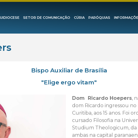
UIDIOCESE
SETOR DE COMUNICAÇÃO
CÚRIA
PARÓQUIAS
INFORMAÇÕ
rs
Bispo Auxiliar de Brasília
"Elige ergo vitam"
Dom Ricardo Hoepers
, 
dom Ricardo ingressou no 
Curitiba, aos 15 anos. Foi 
cursado Filosofia na Unive
Studium Theologicum, da F
ambas na capital paranaen