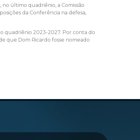
 no último quadriênio, a Comissão
 posições da Conferência na defesa,
ra o quadriênio 2023-2027. Por conta do
de de que Dom Ricardo fosse nomeado