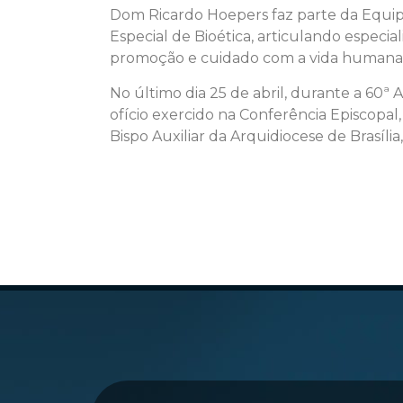
Dom Ricardo Hoepers faz parte da Equipe
Especial de Bioética, articulando especi
promoção e cuidado com a vida humana
No último dia 25 de abril, durante a 60ª 
ofício exercido na Conferência Episcop
Bispo Auxiliar da Arquidiocese de Brasília