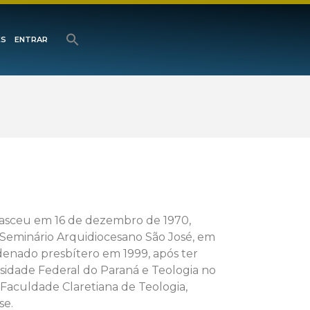
ES
ENTRAR
nasceu em 16 de dezembro de 1970,
Seminário Arquidiocesano São José, em
ordenado presbítero em 1999, após ter
rsidade Federal do Paraná e Teologia no
aculdade Claretiana de Teologia,
se.