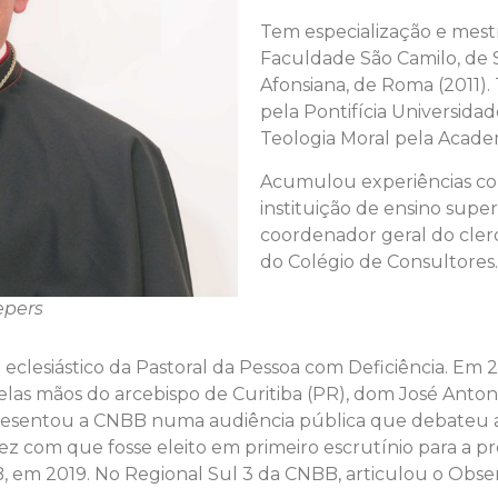
Tem especialização e mest
Faculdade São Camilo, de 
Afonsiana, de Roma (2011
pela Pontifícia Universida
Teologia Moral pela Acade
Acumulou experiências c
instituição de ensino super
coordenador geral do cler
do Colégio de Consultores
epers
e eclesiástico da Pastoral da Pessoa com Deficiência. Em
las mãos do arcebispo de Curitiba (PR), dom José Anton
resentou a CNBB numa audiência pública que debateu a 
z com que fosse eleito em primeiro escrutínio para a pre
, em 2019. No Regional Sul 3 da CNBB, articulou o Obser