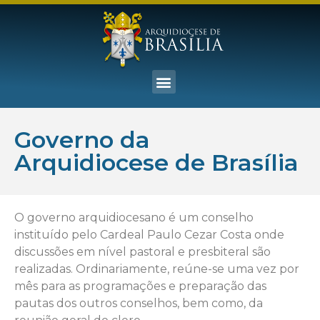
Governo da
Arquidiocese de Brasília
O governo arquidiocesano é um conselho
instituído pelo Cardeal Paulo Cezar Costa onde
discussões em nível pastoral e presbiteral são
realizadas. Ordinariamente, reúne-se uma vez por
mês para as programações e preparação das
pautas dos outros conselhos, bem como, da