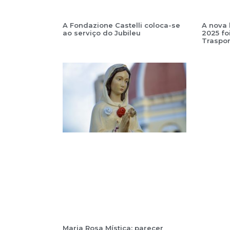
A Fondazione Castelli coloca-se
A nova l
ao serviço do Jubileu
2025 fo
Traspon
Maria Rosa Mística: parecer