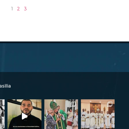
1
2
3
silia