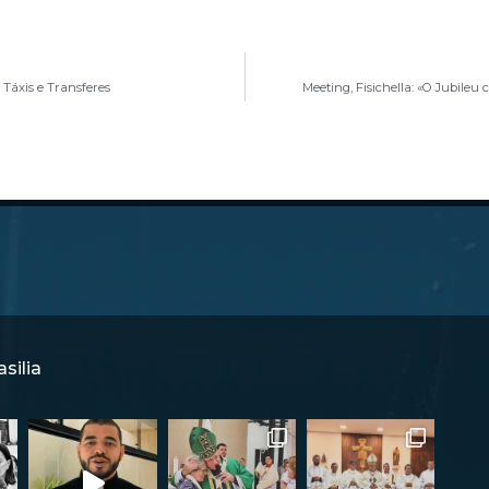
 Táxis e Transferes
Meeting, Fisichella: «O Jubileu
silia