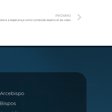
PRÓXIMO
 coloca a esperança como conteúdo essencial da vida»
Arcebispo
Bispos