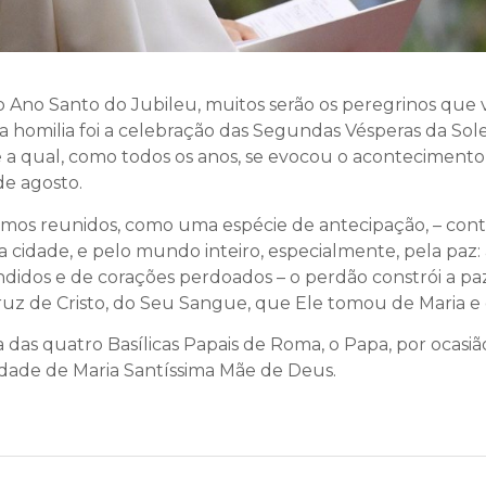
Ano Santo do Jubileu, muitos serão os peregrinos que vi
sta homilia foi a celebração das Segundas Vésperas da So
 a qual, como todos os anos, se evocou o aconteciment
de agosto.
amos reunidos, como uma espécie de antecipação, – cont
a cidade, e pelo mundo inteiro, especialmente, pela paz:
didos e de corações perdoados – o perdão constrói a paz
ruz de Cristo, do Seu Sangue, que Ele tomou de Maria 
 das quatro Basílicas Papais de Roma, o Papa, por ocasião
nidade de Maria Santíssima Mãe de Deus.