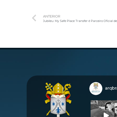
ANTERIOR
Jubileu: My Safe Place Transfer é Parceiro Oficial de
arqbra