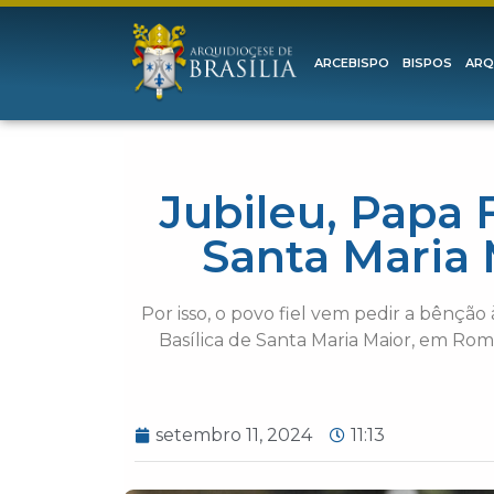
ARCEBISPO
BISPOS
ARQ
Jubileu, Papa 
Santa Maria 
Por isso, o povo fiel vem pedir a bênção
Basílica de Santa Maria Maior, em Rom
setembro 11, 2024
11:13