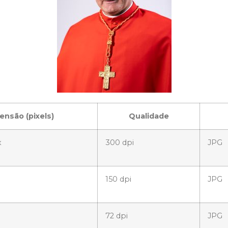
nsão (pixels)
Qualidade
x
300 dpi
JPG
150 dpi
JPG
72 dpi
JPG