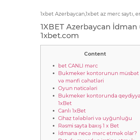
1xbet Azerbaycan,1xbet az merc saytı, 
1XBET Azerbaycan İdman üz
1xbet.com
Content
bet CANLI mərc
Bukmeker kontorunun müsbət
və mənfi cəhətləri
Oyun nəticələri
Bukmeker kontorunda qeydiyya
1xBet
Canlı 1xBet
Cihaz tələbləri və uyğunluğu
Rəsmi sayta baxış 1 x Bet
İdmana necə mərc etmək olar?