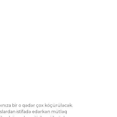
bınıza bir o qədər çox köçürüləcək.
nuslardan istifadə edərkən mütləq