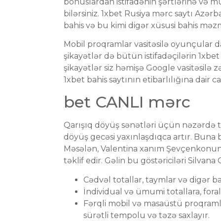
bonuslardan istifadənin şərtlərinə və mü
bilərsiniz. 1xbet Rusiya mərc saytı Azər
bahis və bu kimi digər xüsusi bahis məz
Mobil proqramlar vasitəsilə oyunçular da
şikayətlər də bütün istifadəçilərin 1xbe
şikayətlər siz həmişə Google vasitəsilə 
1xbet bahis saytının etibarlılığına dair 
bet CANLI mərc
Qarışıq döyüş sənətləri üçün nəzərdə tut
döyüş gecəsi yaxınlaşdıqca artır. Buna 
Məsələn, Valentina xanım Şevçenkonun T
təklif edir. Gəlin bu göstəriciləri Silv
Cədvəl totallar, taymlar və digər ba
İndividual və ümumi totallara, fo
Fərqli mobil və masaüstü proqramla
sürətli tempolu və təzə saxlayır.