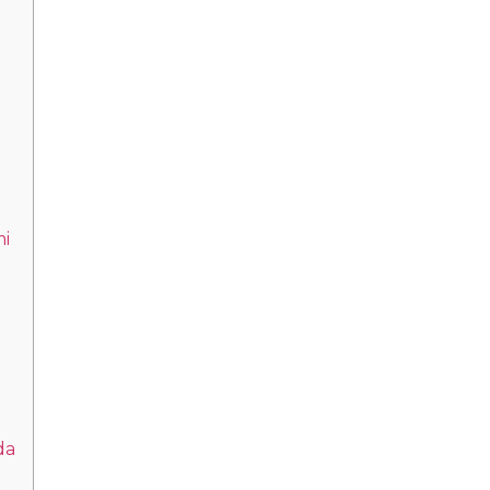
mi
ı
da