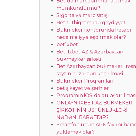
Bet-də mərcdən imtina etmək
mümkündürmü?
Sığorta və mərc satışı
Bet tətbiqetmədə qeydiyyat
Bukmeker kontorunda hesabı
necə maliyyələşdirmək olar?
bet1xbet
Bet: 1xbet AZ & Аzərbаyсаn
bukmеykеr şirkəti
Bet Azərbaycan bukmekeri: rəs
saytın nəzərdən keçirilməsi
Bukmeker Proqramları
bet şikayət və şərhlər
Proqramın iOS-da quraşdırılmas
ONLAYN 1XBET AZ BUKMEKER
ŞİRKƏTİNİN ÜSTÜNLÜKLƏRİ
NƏDƏN İBARƏTDİR?
Smartfon üçün APK faylını hara
yükləmək olar?