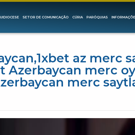
UIDIOCESE
SETOR DE COMUNICAÇÃO
CÚRIA
PARÓQUIAS
INFORMAÇÕ
ycan,1xbet az merc sa
 Azerbaycan merc oyun
zerbaycan merc saytl