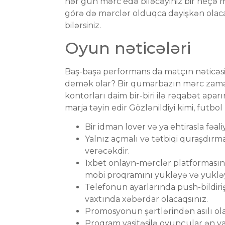
hər gün mərc edə biləcəyiniz bir neçə 
görə də mərclər olduqca dəyişkən olacaq.
bilərsiniz.
Oyun nəticələri
Baş-başa performans da matçın nəticəsi
demək olar? Bir qumarbazın mərc zama
kontorları daim bir-biri ilə rəqabət apa
marja təyin edir Gözlənildiyi kimi, futbo
Bir idman lover və ya ehtirasla fəali
Yalnız açmalı və tətbiqi quraşdırm
verəcəkdir.
1xbet onlayn-mərclər platformasında
mobi proqramını yükləyə və yükləyə
Telefonun ayarlarında push-bildiri
vaxtında xəbərdar olacaqsınız.
Promosyonun şərtlərindən asılı ola
Proqram vasitəsilə oyunçular ən va