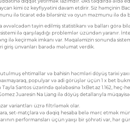
ddətinə diqqət yetirmək lazımdır. Əks təqdirdə əldə edil
baycan kimi öz keyfiyyətini davam etdirir. Siz həmçinin B
munu ilə ticarət edə bilərsiniz və oyun məzmunu ilə də
 əvvəlcədən təyin edilmiş statistikanı və balları görə bil
t sistemi ilə qarşılaşdığı problemlər üzündən yaranır. İn
zəng ilə keçirmək imkanı var. Məqaləmizin sonunda sistemə
cari giriş ünvanları barədə məlumat verdik.
ulmuş ehtimallar və bahisin həcmləri döyüş tarixi yaxınl
baxmayaraq, populyar və adi görüşlər üçün 1 x bet bukme
ayla Santos üzərində qələbəsinə 1xBet.az 1.162, heç-heç
ana Gomez Juaresin Na Liang ilə döyüş detallarıyla müqayi
zar variantları üzrə filtrləmək olar.
ralara, set-matçlara və dəqiq hesaba belə mərc etmək 
rının performansları üçün yaxşı bir şöhrəti var, hər gü