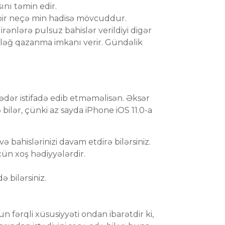
ını təmin edir.
 bir neçə min hadisə mövcuddur.
ənlərə pulsuz bahislər verildiyi digər
ləğ qazanma imkanı verir. Gündəlik
ədər istifadə edib etməməlisən. Əksər
ilər, çünki az sayda iPhone iOS 11.0-a
ə bahislərinizi davam etdirə bilərsiniz.
ün xoş hədiyyələrdir.
 bilərsiniz.
n fərqli xüsusiyyəti ondan ibarətdir ki,