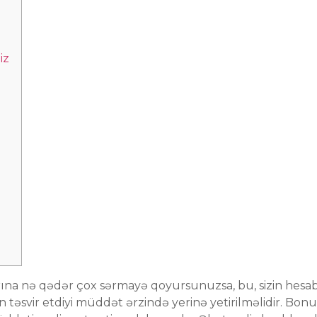
iz
rına nə qədər çox sərmayə qoyursunuzsa, bu, sizin hesa
n təsvir etdiyi müddət ərzində yerinə yetirilməlidir. Bo