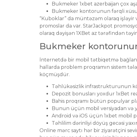
Bukmeker 1xbet azerbaijan çox aşag
Bukmeker kontorunun fərqli xüsusi
“Kuboklar” da müntəzəm olaraq işləyir v
promoslar da var. StarJackpot promosy
olaraq dəyişən 1XBet az tərəfindən təy
Bukmeker kontorunun 
İnternetdə bir mobil tətbiqetmə bağlant
hallarda problem proqramın sistem tələb
köçmüşdür.
Təhlükəsizlik infrastrukturunun kömə
Depozit bonusları yoxdur 1xBet rea
Bahis proqramı bütün populyar pl
Bunun üçün mobil versiyadan və ya
Android və iOS üçün 1xbet mobil p
Təhlilim dərinliyi döyüş gecəsi yaxı
Online mərc saytı hər bir ziyarətçini se