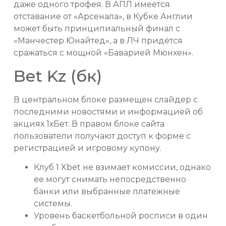
даже одного трофея. В АПЛ имеется
отставание от «Арсенала», в Кубке Англии
может быть принципиальный финал с
«Манчестер Юнайтед», а в ЛЧ придётся
сражаться с мощной «Баварией Мюнхен».
Bet Kz (бк)
В центральном блоке размещен слайдер с
последними новостями и информацией об
акциях 1хБет. В правом блоке сайта
пользователи получают доступ к форме с
регистрацией и игровому купону.
Клуб 1 Xbet не взимает комиссии, однако
ее могут снимать непосредственно
банки или выбранные платежные
системы.
Уровень баскетбольной росписи в один