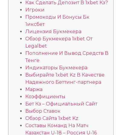
Как Сделать Депозит В 1xbet Кз?
Игроки
Промокоды И Бонусы Бк
1иксбет
Лицензия Букмекера
Обзор Букмекера 1xbet От
Legalbet
Пополнение И Вывод Средств В
Тенге
Индикаторы Букмекера
Выбирайте 1xbet Kz В Качестве
Надежного Беттинг-партнера
Маржа
Коэффициенты
Бет Кз – Официальный Сайт
Выбор Ставок
Обзор Сайта 1xbet Kz
Составы Команд На Матч
Казахстан U-18 – Россия U-16