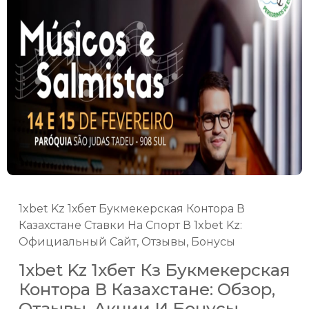
1xbet Kz 1хбет Букмекерская Контора В
Казахстане Ставки На Спорт В 1xbet Kz:
Официальный Сайт, Отзывы, Бонусы
1xbet Kz 1хбет Кз Букмекерская
Контора В Казахстане: Обзор,
Отзывы, Акции И Бонусы