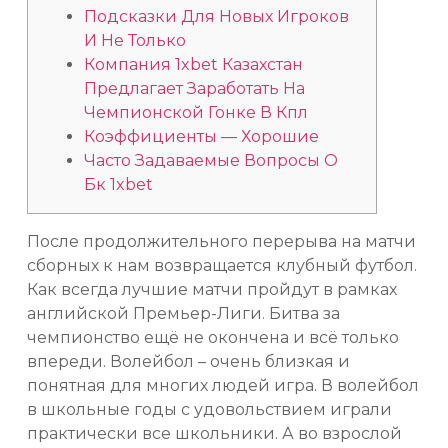
Подсказки Для Новых Игроков
И Не Только
Компания 1xbet Казахстан
Предлагает Заработать На
Чемпионской Гонке В Кпл
Коэффициенты — Хорошие
Часто Задаваемые Вопросы О
Бк 1xbet
После продолжительного перерыва на матчи
сборных к нам возвращается клубный футбол.
Как всегда лучшие матчи пройдут в рамках
английской Премьер-Лиги. Битва за
чемпионство ещё не окончена и всё только
впереди. Волейбол – очень близкая и
понятная для многих людей игра. В волейбол
в школьные годы с удовольствием играли
практически все школьники. А во взрослой