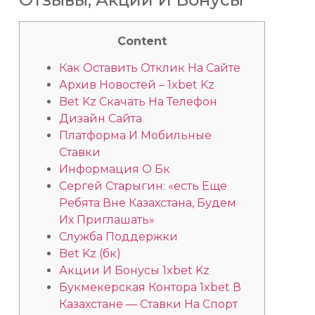
Content
Как Оставить Отклик На Сайте
Архив Новостей – 1xbet Kz
Bet Kz Скачать На Телефон
Дизайн Сайта
Платформа И Мобильные
Ставки
Информация О Бк
Сергей Старыгин: «есть Еще
Ребята Вне Казахстана, Будем
Их Приглашать»
Служба Поддержки
Bet Kz (бк)
Акции И Бонусы 1xbet Kz
Букмекерская Контора 1xbet В
Казахстане — Ставки На Спорт