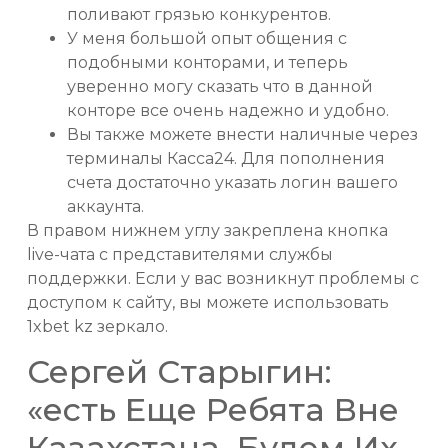
поливают грязью конкурентов.
У меня большой опыт общения с
подобными конторами, и теперь
уверенно могу сказать что в данной
конторе все очень надежно и удобно.
Вы также можете внести наличные через
терминалы Касса24. Для пополнения
счета достаточно указать логин вашего
аккаунта.
В правом нижнем углу закреплена кнопка
live-чата с представителями службы
поддержки. Если у вас возникнут проблемы с
доступом к сайту, вы можете использовать
1xbet kz зеркало.
Сергей Старыгин:
«есть Еще Ребята Вне
Казахстана, Будем Их