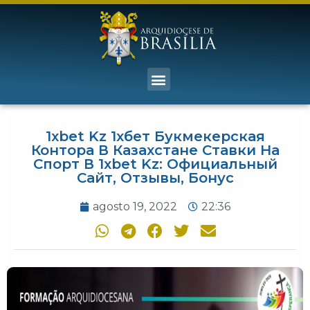
1xbet Kz 1хбет Букмекерская
Контора В Казахстане Ставки На
Спорт В 1xbet Kz: Официальный
Сайт, Отзывы, Бонус
agosto 19, 2022
22:36