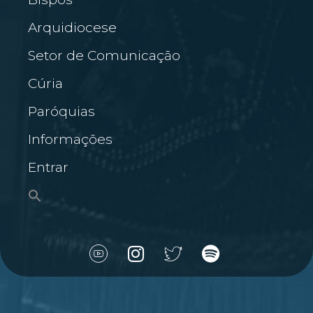
Arquidiocese
Setor de Comunicação
Cúria
Paróquias
Informações
Entrar