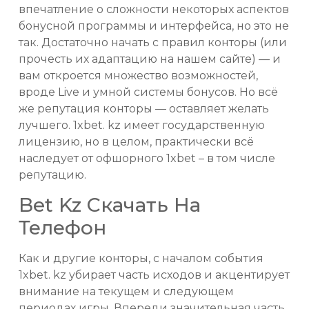
впечатление о сложности некоторых аспектов
бонусной программы и интерфейса, но это не
так. Достаточно начать с правил конторы (или
прочесть их адаптацию на нашем сайте) — и
вам откроется множество возможностей,
вроде Live и умной системы бонусов. Но всё
же репутация конторы — оставляет желать
лучшего. 1xbet. kz имеет государственную
лицензию, но в целом, практически всё
наследует от офшорного 1xbet – в том числе
репутацию.
Bet Kz Скачать На
Телефон
Как и другие конторы, с началом события
1xbet. kz убирает часть исходов и акцентирует
внимание на текущем и следующем
периодах игры. Впереди значительная часть