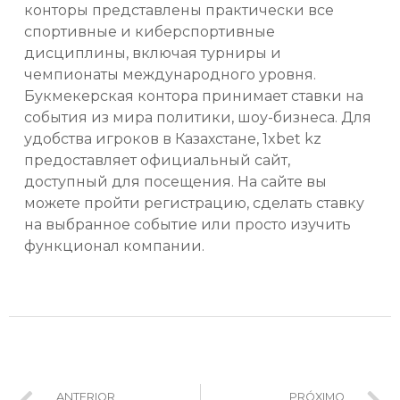
конторы представлены практически все
спортивные и киберспортивные
дисциплины, включая турниры и
чемпионаты международного уровня.
Букмекерская контора принимает ставки на
события из мира политики, шоу-бизнеса. Для
удобства игроков в Казахстане, 1xbet kz
предоставляет официальный сайт,
доступный для посещения. На сайте вы
можете пройти регистрацию, сделать ставку
на выбранное событие или просто изучить
функционал компании.
ANTERIOR
PRÓXIMO