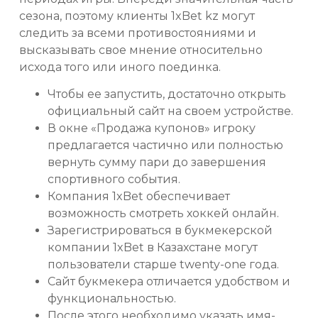
сезона, поэтому клиенты 1xBet kz могут
следить за всеми противостояниями и
высказывать свое мнение относительно
исхода того или иного поединка.
Чтобы ее запустить, достаточно открыть
официальный сайт на своем устройстве.
В окне «Продажа купонов» игроку
предлагается частично или полностью
вернуть сумму пари до завершения
спортивного события.
Компания 1xBet обеспечивает
возможность смотреть хоккей онлайн.
Зарегистрироваться в букмекерской
компании 1xBet в Казахстане могут
пользователи старше twenty-one года.
Cайт букмекера отличается удобством и
функциональностью.
После этого необходимо указать имя-