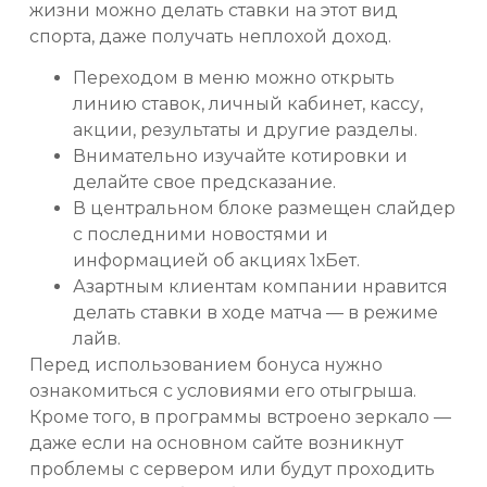
жизни можно делать ставки на этот вид
спорта, даже получать неплохой доход.
Переходом в меню можно открыть
линию ставок, личный кабинет, кассу,
акции, результаты и другие разделы.
Внимательно изучайте котировки и
делайте свое предсказание.
В центральном блоке размещен слайдер
с последними новостями и
информацией об акциях 1хБет.
Азартным клиентам компании нравится
делать ставки в ходе матча — в режиме
лайв.
Перед использованием бонуса нужно
ознакомиться с условиями его отыгрыша.
Кроме того, в программы встроено зеркало —
даже если на основном сайте возникнут
проблемы с сервером или будут проходить