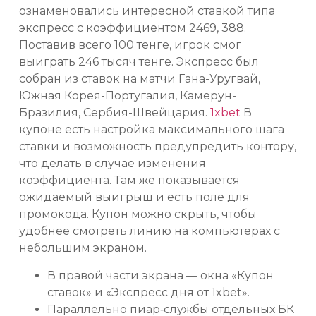
ознаменовались интересной ставкой типа
экспресс с коэффициентом 2469, 388.
Поставив всего 100 тенге, игрок смог
выиграть 246 тысяч тенге. Экспресс был
собран из ставок на матчи Гана-Уругвай,
Южная Корея-Португалия, Камерун-
Бразилия, Сербия-Швейцария.
1xbet
В
купоне есть настройка максимального шага
ставки и возможность предупредить контору,
что делать в случае изменения
коэффициента. Там же показывается
ожидаемый выигрыш и есть поле для
промокода. Купон можно скрыть, чтобы
удобнее смотреть линию на компьютерах с
небольшим экраном.
В правой части экрана — окна «Купон
ставок» и «Экспресс дня от 1xbet».
Параллельно пиар‑службы отдельных БК