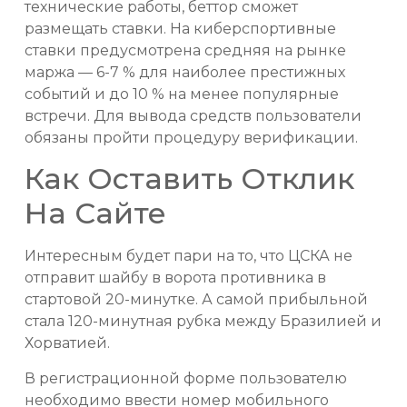
технические работы, беттор сможет
размещать ставки. На киберспортивные
ставки предусмотрена средняя на рынке
маржа — 6-7 % для наиболее престижных
событий и до 10 % на менее популярные
встречи. Для вывода средств пользователи
обязаны пройти процедуру верификации.
Как Оставить Отклик
На Сайте
Интересным будет пари на то, что ЦСКА не
отправит шайбу в ворота противника в
стартовой 20-минутке. А самой прибыльной
стала 120-минутная рубка между Бразилией и
Хорватией.
В регистрационной форме пользователю
необходимо ввести номер мобильного