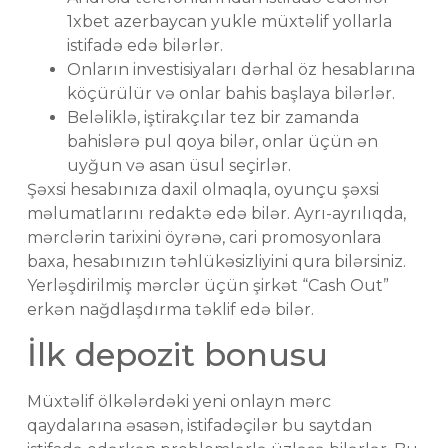
1xbet azerbaycan yukle müxtəlif yollarla
istifadə edə bilərlər.
Onların investisiyaları dərhal öz hesablarına
köçürülür və onlar bahis başlaya bilərlər.
Beləliklə, iştirakçılar tez bir zamanda
bahislərə pul qoya bilər, onlar üçün ən
uyğun və asan üsul seçirlər.
Şəxsi hesabınıza daxil olmaqla, oyunçu şəxsi
məlumatlarını redaktə edə bilər. Ayrı-ayrılıqda,
mərclərin tarixini öyrənə, cari promosyonlara
baxa, hesabınızın təhlükəsizliyini qura bilərsiniz.
Yerləşdirilmiş mərclər üçün şirkət “Cash Out”
erkən nağdlaşdırma təklif edə bilər.
İlk depozit bonusu
Müxtəlif ölkələrdəki yeni onlayn mərc
qaydalarına əsasən, istifadəçilər bu saytdan