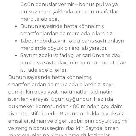
üçün bonuslar vermir – bonus pul və ya
pulsuz mərc şəklində alınan mükafatlar
mərc tələb edir.
Bunun sayəsində hətta köhnəlmiş
smartfonlardan da mərc edə bilərsiniz.
1xbet mobi dizaynı ilə bu bahis saytı onlayn
mərclərdə böyük bir inqilab yaratdı.
Saytımızdakı istifadəçilər cari ünvana daxil
olmaq və sayta daxil olmaq üçün 1xbet-dən
istifadə edə bilərlər.
Bunun sayəsində hətta köhnəlmiş
smartfonlardan da mərc edə bilərsiniz. Xeyr,
çünki ilkin qeydiyyat məlumatları xidmətin
istənilən versiyası üçün uyğundur. Hazırda
bukmeker kontorundan 400 mindən çox daimi
ziyarətçi istifadə edir. Əsas üstünlüklərə yüksək
əmsallar, idman və digər tədbirlərin böyük seçimi
və zəngin bonus seçimi daxildir. Saytda idman
mərc oyunlarına əlavə olaraq siz kazinolar,