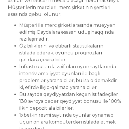
asılıdır və nəticənin necə olacağı məlumat deyil.
Müştərilərin mərcləri, mərc şirkətinin şərtləri
əsasında qəbul olunur.
Müştəri ilə mərc şirkəti arasında müəyyən
edilmiş Qaydalara əsasən uduş haqqında
razılaşmadır.
Öz biliklərini və etibarlı statistikalarını
istifadə edərək, oyunçu proqnozları
gəlirlərə çevirə bilər.
İnfrastrukturda zəif olan oyun saytlarında
intensiv əməliyyat oyunları ilə bağlı
problemlər yarana bilər, bu isə o deməkdir
ki, efirdə ilişib-qalmaq yarana bilər.
Bu saytda qeydiyyatdan keçən istifadəçilər
130 avroya qədər qeydiyyat bonusu ilə 100%
ilkin depozit ala bilərlər.
1xbet-in rəsmi saytında oyunlar oynamaq
üçün onlara kompüterdən istifadə etmək
lazım deyil.