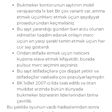
Bukmeker kontorunun saytının mobil
versiyasında 1x bet Bir çox variant var, amma
etmək üçünMərc etmək üçün qeydiyyat
prosedurundan keçməlisiniz.
Bu sayt yarandığı gündən bəri arzu olunan
xidmətlər təqdim edərək onlayn mərc
üçün ən yaxşı şəraiti təmin etmək üçün hər
cür səy göstərdi.
Ondan istifadə etmək üçün nəticəni
kupona əlavə etmək kifayətdir, burada
pulsuz mərc seçimini seçirsiniz.
Bu sayt istifadəçilərə çox diqqət yetirir və
istifadəçilər vasitəsilə çox populyarlaşmışdır.
BK 1xBet 2007-ci ildə təsis edilib və ötən
müddət ərzində bütün dünyada
bukmeker biznesinin liderlərindən birinə
çevrilib.
Bu şəkildə oyunun vacib hadisələrindən sonra