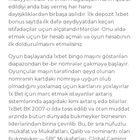
edildiyi anda baş vermiş hər hansı
dəyişikliklərdən birbaşa asılıdır. İlk depozit 1xbet
bonus saytda ilk dəfə qeydiyyatdan keçən
istifadəçilər üçün əlçatandırMərclər. Onu əldə
etmək üçün bir hesab açmalı və oyun hesabının
ilk doldurulmasını etməlisiniz.
Oyun başlayanda 1xbet bingo maşını göstərilən
diapazondan bir-bir nömrələr çəkməyə başlayır.
Oyunçular maşın tərəfindən qeyd olunan
nömrənin kartdakı nömrəyə uyğun olub
olmadığını yoxlamaq üçün kartlarını yoxlayırlar.
1x Bet içün mərc etmək istəyənlər axtarış
sistemlərində aşağıdakı kimi axtarış edə bilərlər.
1xBet BK 2007-ci ildə təsis edilib və ötən müddət
ərzində bütün dünyada bukmеykеr biznesinin
liderlərindən birinə çevrilib. Bu, bir sıra nüfuzlu
mükafat və Mükafatları, Qalib və nominantı olan
bukmеykеr — SBC Mükafatları, Global Gaming