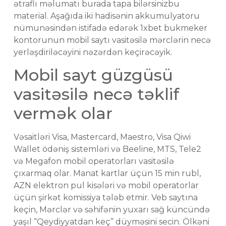
ətraflı məlumatı burada tapa bilərsinizbu
material. Aşağıda iki hadisənin akkumulyatoru
nümunəsindən istifadə edərək 1xbet bukmeker
kontorunun mobil saytı vasitəsilə mərclərin necə
yerləşdiriləcəyini nəzərdən keçirəcəyik.
Mobil sayt güzgüsü
vasitəsilə necə təklif
vermək olar
Vəsaitləri Visa, Mastercard, Maestro, Visa Qiwi
Wallet ödəniş sistemləri və Beeline, MTS, Tele2
və Megafon mobil operatorları vasitəsilə
çıxarmaq olar. Manat kartlar üçün 15 min rubl,
AZN elektron pul kisələri və mobil operatorlar
üçün şirkət komissiya tələb etmir. Veb saytına
keçin, Mərclər və səhifənin yuxarı sağ küncündə
yaşıl “Qeydiyyatdan keç” düyməsini secin. Ölkəni