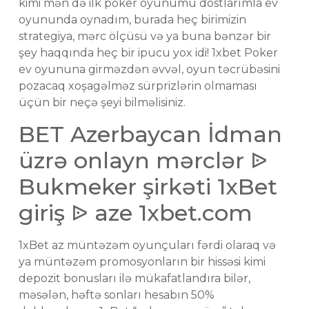
kimi mən də ilk poker oyunumu dostlarımla ev
oyununda oynadım, burada heç birimizin
strategiya, mərc ölçüsü və ya buna bənzər bir
şey haqqında heç bir ipucu yox idi! 1xbet Poker
ev oyununa girməzdən əvvəl, oyun təcrübəsini
pozacaq xoşagəlməz sürprizlərin olmaması
üçün bir neçə şeyi bilməlisiniz.
BET Azerbaycan İdman
üzrə onlayn mərclər ᐉ
Bukmeker şirkəti 1xBet
giriş ᐉ aze 1xbet.com
1xBet az müntəzəm oyunçuları fərdi olaraq və
ya müntəzəm promosyonların bir hissəsi kimi
depozit bonusları ilə mükafatlandıra bilər,
məsələn, həftə sonları hesabın 50%