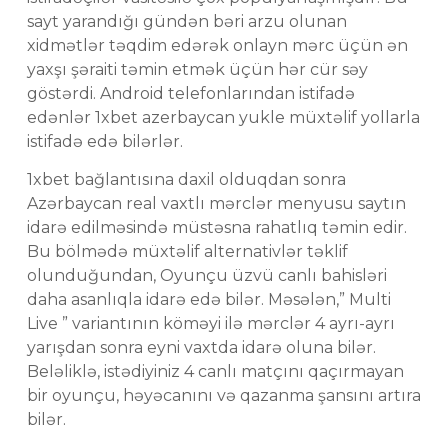
sayt yarandığı gündən bəri arzu olunan
xidmətlər təqdim edərək onlayn mərc üçün ən
yaxşı şəraiti təmin etmək üçün hər cür səy
göstərdi. Android telefonlarından istifadə
edənlər 1xbet azerbaycan yukle müxtəlif yollarla
istifadə edə bilərlər.
1xbet bağlantısına daxil olduqdan sonra
Azərbaycan real vaxtlı mərclər menyusu saytın
idarə edilməsində müstəsna rahatlıq təmin edir.
Bu bölmədə müxtəlif alternativlər təklif
olunduğundan, Oyunçu üzvü canlı bahisləri
daha asanlıqla idarə edə bilər. Məsələn,” Multi
Live ” variantının köməyi ilə mərclər 4 ayrı-ayrı
yarışdan sonra eyni vaxtda idarə oluna bilər.
Beləliklə, istədiyiniz 4 canlı matçını qaçırmayan
bir oyunçu, həyəcanını və qazanma şansını artıra
bilər.