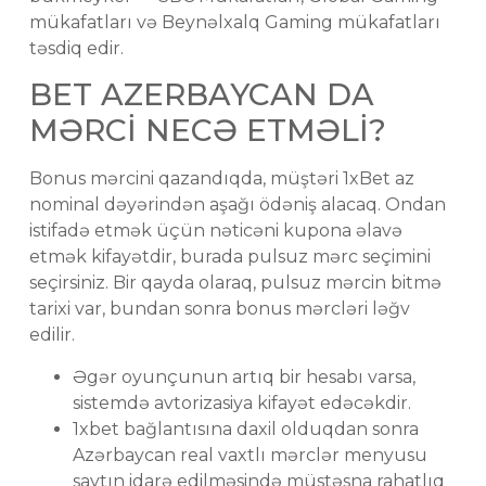
mükafatları və Beynəlxalq Gaming mükafatları
təsdiq edir.
BET AZERBAYCAN DA
MƏRCİ NECƏ ETMƏLİ?
Bonus mərcini qazandıqda, müştəri 1xBet az
nominal dəyərindən aşağı ödəniş alacaq. Ondan
istifadə etmək üçün nəticəni kupona əlavə
etmək kifayətdir, burada pulsuz mərc seçimini
seçirsiniz. Bir qayda olaraq, pulsuz mərcin bitmə
tarixi var, bundan sonra bonus mərcləri ləğv
edilir.
Əgər oyunçunun artıq bir hesabı varsa,
sistemdə avtorizasiya kifayət edəcəkdir.
1xbet bağlantısına daxil olduqdan sonra
Azərbaycan real vaxtlı mərclər menyusu
saytın idarə edilməsində müstəsna rahatlıq