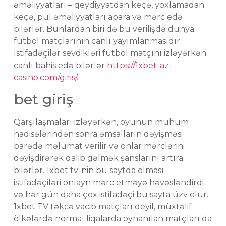
əməliyyatları – qeydiyyatdan keçə, yoxlamadan
keçə, pul əməliyyatları apara və mərc edə
bilərlər. Bunlardan biri də bu verilişdə dünya
futbol matçlarının canlı yayımlanmasıdır.
İstifadəçilər sevdikləri futbol matçını izləyərkən
canlı bahis edə bilərlər
https://1xbet-az-
casino.com/giris/
.
bet giriş
Qarşılaşmaları izləyərkən, oyunun mühüm
hadisələrindən sonra əmsalların dəyişməsi
barədə məlumat verilir və onlar mərclərini
dəyişdirərək qalib gəlmək şanslarını artıra
bilərlər. 1xbet tv-nin bu saytda olması
istifadəçiləri onlayn mərc etməyə həvəsləndirdi
və hər gün daha çox istifadəçi bu sayta üzv olur.
1xbet TV təkcə vacib matçları deyil, müxtəlif
ölkələrdə normal liqalarda oynanılan matçları da