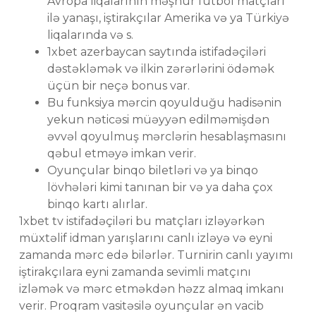
Avropa liqalarının məşhur futbol matçları
ilə yanaşı, iştirakçılar Amerika və ya Türkiyə
liqalarında və s.
1xbet azerbaycan saytında istifadəçiləri
dəstəkləmək və ilkin zərərlərini ödəmək
üçün bir neçə bonus var.
Bu funksiya mərcin qoyulduğu hadisənin
yekun nəticəsi müəyyən edilməmişdən
əvvəl qoyulmuş mərclərin hesablaşmasını
qəbul etməyə imkan verir.
Oyunçular binqo biletləri və ya binqo
lövhələri kimi tanınan bir və ya daha çox
binqo kartı alırlar.
1xbet tv istifadəçiləri bu matçları izləyərkən
müxtəlif idman yarışlarını canlı izləyə və eyni
zamanda mərc edə bilərlər. Turnirin canlı yayımı
iştirakçılara eyni zamanda sevimli matçını
izləmək və mərc etməkdən həzz almaq imkanı
verir. Proqram vasitəsilə oyunçular ən vacib