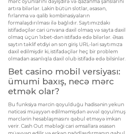
mərc oyunlarını dəyişdirə və qazanma şanslarını
artıra bilərlər. Lakin bütün slotlar, əsasən,
fırlanma və qalib kombinasiyaların
formalaşdırılması ilə bağlıdır. Saytımızdakı
istifadəçilər cari ünvana daxil olmaq və sayta daxil
olmaq üçün 1xbet-dən istifadə edə bilərlər. Əsas
saytın təklif etdiyi ən son giriş URL-ləri saytımıza
daxil edilmişdir ki, istifadəçilər heç bir problem
olmadan asanlıqla daxil olub istifadə edə bilsinlər.
Bet casino mobil versiyası:
ümumi baxış, necə mərc
etmək olar?
Bu funksiya mərcin qoyulduğu hadisənin yekun
nəticəsi müəyyən edilməmişdən əvvəl qoyulmuş
mərclərin hesablaşmasını qəbul etməyə imkan
verir. Cash Out məbləği cari əmsallara əsasən
müəyyən edilir və erkən nağdlaşdırmanın qəbul