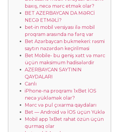
baxış, necə mərc etmək olar?
BET AZERBAYCAN DA MƏRCİ
NECƏ ETMƏLİ?
bet-in mobil versiyası ilə mobil
proqram arasında nə fərq var
Bet Azərbaycan bukmekeri: rəsmi
saytın nəzərdən keçirilməsi
Bet Mobile- bu geniş xətt və mərc
üçün maksimum hadisələrdir
AZERBAYCAN SAYTININ
QAYDALARI
Canlı
iPhone-na proqramı 1xBet İOS
necə yükləmək olar?
Mərc və pul çıxarma qaydaları
Bet — Android və İOS üçün Yüklə
Mobil app 1xBet rahat özün üçün
qurmaq olar