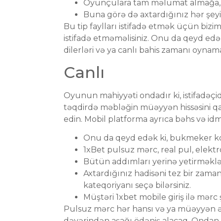
Oyunçulara tam məlumat almağa, 
Buna görə də axtardığınız hər şeyi,
Bu tip faylları istifadə etmək üçün bizim
istifadə etməməlisiniz. Onu da qeyd e
dilerləri və ya canlı bahis zamanı oynama
Canlı
Oyunun mahiyyəti ondadır ki, istifadəçidə
təqdirdə məbləğin müəyyən hissəsini qay
edin. Mobil platforma ayrıca bəhs və idm
Onu da qeyd edək ki, bukmeker k
1xBet pulsuz mərc, real pul, elekt
Bütün addımları yerinə yetirməklə 
Axtardığınız hadisəni tez bir zam
kateqoriyanı seçə bilərsiniz.
Müştəri 1xbet mobile giriş ilə mər
Pulsuz mərc hər hansı və ya müəyyən əm
dəyərindən aşağı ödəniş alacaq. Ondan 