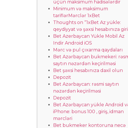
üçün maksimum hadisələrdir
Minimum və maksimum
tariflərMərclər 1xBet
Thoughts on “1xBet Az yükle:
qeydiyyat və şəxsi hesabınıza giri
Bet Azerbaycan Yükle Mobil Az
Indir Android iOS
Mərc və pul çıxarma qaydaları
Bet Azərbaycan bukmekeri: rəs
saytın nəzərdən keçirilməsi
Bet şəxsi hesabınıza daxil olun
Depozit
Bet Azərbaycan: rəsmi saytın
nəzərdən keçirilməsi
Depozit
Bet Azərbaycan yükle Android v
iPhone: bonus 100 , giriş, idman
mərcləri
Bet bukmeker kontoruna necə