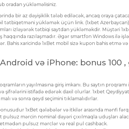
ub oradan yükləməlisiniz.
rində bir az dəyişiklik tələb ediləcək, ancaq oraya çatac
obil tətbiqetməni yükləmək üçün link. (1xbet Azerbaycan)
mları izləyərək tətbiqi saytdan yükləməkdir. Müştəri 1xbet
 haqqında razılaşmadır. Əgər smartfon Windows ilə işlə
. Bahis xaricində 1xBet mobil sizə kupon bahis etmə və 
ndroid və iPhone: bonus 100 , 
roqramların yayılmasına giriş imkanı. Bu saytın proqramı 
nı və şifrələrini istifadə edərək daxil olurlar. 1xbet Qeydi
lmalı və sonra qeyd seçimini tıklamalıdırlar.
nusudur 1xBet qələbələr və itkilər arasında mənfi fərq
t pulsuz mərcin nominal dəyəri çıxılmaqla uduşları alac
c etmədən pulsuz mərclər və real pul cashback.