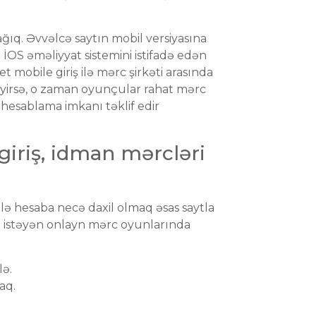
ağıq. Əvvəlcə saytın mobil versiyasına
 İOS əməliyyat sistemini istifadə edən
 mobile giriş ilə mərc şirkəti arasında
yirsə, o zaman oyunçular rahat mərc
hesablama imkanı təklif edir
giriş, idman mərcləri
ilə hesaba necə daxil olmaq əsas saytla
yyat istəyən onlayn mərc oyunlarında
lə.
aq.