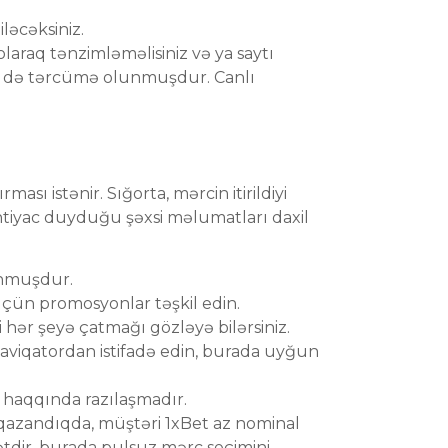
ləcəksiniz.
olaraq tənzimləməlisiniz və ya saytı
nə də tərcümə olunmuşdur. Canlı
sı istənir. Sığorta, mərcin itirildiyi
ehtiyac duyduğu şəxsi məlumatları daxil
unmuşdur.
üçün promosyonlar təşkil edin.
hər şeyə çatmağı gözləyə bilərsiniz.
aviqatordan istifadə edin, burada uyğun
ş haqqında razılaşmadır.
 qazandıqda, müştəri 1xBet az nominal
tdir, burada pulsuz mərc seçimini