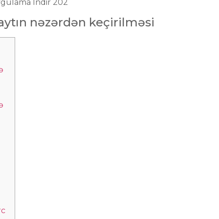
ygulama Indir 202
aytın nəzərdən keçirilməsi
ə
ə
rc