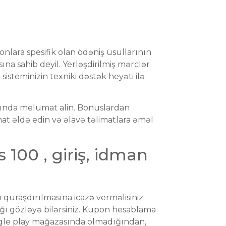
onlara spesifik olan ödəniş üsullarının
na sahib deyil. Yerləşdirilmiş mərclər
isteminizin texniki dəstək heyəti ilə
ında melumat alin. Bonuslardan
t əldə edin və əlavə təlimatlara əməl
100 , giriş, idman
uraşdırılmasına icazə verməlisiniz.
ğı gözləyə bilərsiniz. Kupon hesablama
google play mağazasında olmadığından,