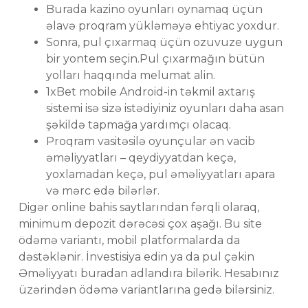
Burada kazino oyunları oynamaq üçün
əlavə proqram yükləməyə ehtiyac yoxdur.
Sonra, pul çıxarmaq üçün ozuvuze uygun
bir yontem seçin.Pul çıxarmağın bütün
yolları haqqında melumat alin.
1xBet mobile Android-in təkmil axtarış
sistemi isə sizə istədiyiniz oyunları daha asan
şəkildə tapmağa yardımçı olacaq.
Proqram vasitəsilə oyunçular ən vacib
əməliyyatları – qeydiyyatdan keçə,
yoxlamadan keçə, pul əməliyyatları apara
və mərc edə bilərlər.
Digər online bahis saytlarından fərqli olaraq,
minimum depozit dərəcəsi çox aşağı. Bu site
ödəmə variantı, mobil platformalarda da
dəstəklənir. İnvestisiya edin ya da pul çəkin
Əməliyyatı buradan adlandıra bilərik. Hesabınız
üzərindən ödəmə variantlarına gedə bilərsiniz.