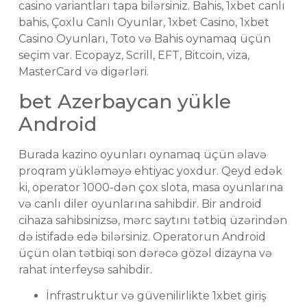
casino variantları tapa bilərsiniz. Bahis, 1xbet canlı
bahis, Çoxlu Canlı Oyunlar, 1xbet Casino, 1xbet
Casino Oyunları, Toto və Bahis oynamaq üçün
seçim var. Ecopayz, Scrill, EFT, Bitcoin, viza,
MasterCard və digərləri.
bet Azerbaycan yükle
Android
Burada kazino oyunları oynamaq üçün əlavə
proqram yükləməyə ehtiyac yoxdur. Qeyd edək
ki, operator 1000-dən çox slota, masa oyunlarına
və canlı diler oyunlarına sahibdir. Bir android
cihaza sahibsinizsə, mərc saytını tətbiq üzərindən
də istifadə edə bilərsiniz. Operatorun Android
üçün olan tətbiqi son dərəcə gözəl dizayna və
rahat interfeysə sahibdir.
İnfrastruktur və güvenilirlikte 1xbet giriş