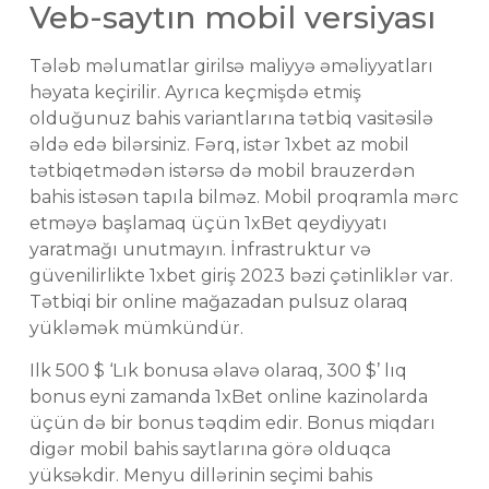
Veb-saytın mobil versiyası
Tələb məlumatlar girilsə maliyyə əməliyyatları
həyata keçirilir. Ayrıca keçmişdə etmiş
olduğunuz bahis variantlarına tətbiq vasitəsilə
əldə edə bilərsiniz. Fərq, istər 1xbet az mobil
tətbiqetmədən istərsə də mobil brauzerdən
bahis istəsən tapıla bilməz. Mobil proqramla mərc
etməyə başlamaq üçün 1xBet qeydiyyatı
yaratmağı unutmayın. İnfrastruktur və
güvenilirlikte 1xbet giriş 2023 bəzi çətinliklər var.
Tətbiqi bir online mağazadan pulsuz olaraq
yükləmək mümkündür.
Ilk 500 $ ‘Lık bonusa əlavə olaraq, 300 $’ lıq
bonus eyni zamanda 1xBet online kazinolarda
üçün də bir bonus təqdim edir. Bonus miqdarı
digər mobil bahis saytlarına görə olduqca
yüksəkdir. Menyu dillərinin seçimi bahis