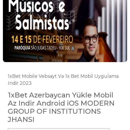
1xBet Mobile Vebsayt Və 1x Bet Mobil Uygulama
Indir 2023
1xBet Azerbaycan Yükle Mobil
Az Indir Android iOS MODERN
GROUP OF INSTITUTIONS
JHANSI