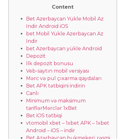
Content
Bet Azerbaycan Yükle Mobil Az
Indir Android iOS
bet Mobil Yükle Azerbaycan Az
Indir
bet Azerbaycan yükle Android
Depozit
İlk depozit bonusu
Veb-saytın mobil versiyası
Mərc və pul çıxarma qaydaları
Bet APK tətbiqini indirin
Canlı
Minimum və maksimum
tariflərMərclər 1xBet
Bet iOS tətbiqi
vtomobil xbet – 1xbet APK – 1xbet
Android – iOS – indir
Bet Azərbaycan bukmekeri: rəsmi