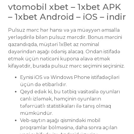
vtomobil xbet – 1xbet APK
– 1xbet Android – iOS – indir
Pulsuz mərc hər hansı və ya müəyyən əmsalla
yerləşdirilə bilən pulsuz mərcdir. Bonus mərcini
qazandıqda, müştəri 1xBet az nominal
dəyərindən aşağı ödəniş alacaq. Ondan istifadə
etmək üçün nəticəni kupona əlavə etmək
kifayətdir, burada pulsuz mərc seçimini seçirsiniz.
Eynisi iOS və Windows Phone istifadəçiləri
üçün də etibarlıdır.
Qeyd edək ki, bu tətbiq vasitəsilə oyunları
canlı izləmək, həmçinin oyunların
təfərrüatlı statistikaları ilə tanış olmaq
mümkündür.
Veb-saytın aşağı qismindəki mobil
proqramlar bölməsinə, daha sonra açılan