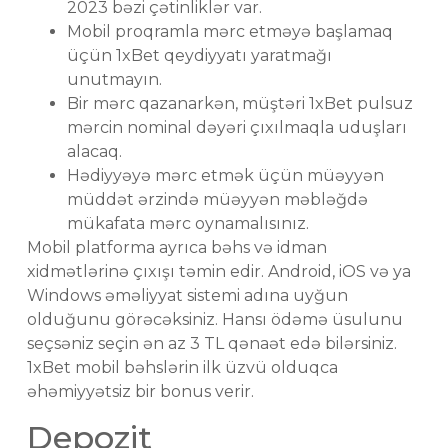
2023 bəzi çətinliklər var.
Mobil proqramla mərc etməyə başlamaq
üçün 1xBet qeydiyyatı yaratmağı
unutmayın.
Bir mərc qazanarkən, müştəri 1xBet pulsuz
mərcin nominal dəyəri çıxılmaqla uduşları
alacaq.
Hədiyyəyə mərc etmək üçün müəyyən
müddət ərzində müəyyən məbləğdə
mükafata mərc oynamalısınız.
Mobil platforma ayrıca bəhs və idman
xidmətlərinə çıxışı təmin edir. Android, iOS və ya
Windows əməliyyat sistemi adına uyğun
olduğunu görəcəksiniz. Hansı ödəmə üsulunu
seçsəniz seçin ən az 3 TL qənaət edə bilərsiniz.
1xBet mobil bəhslərin ilk üzvü olduqca
əhəmiyyətsiz bir bonus verir.
Depozit