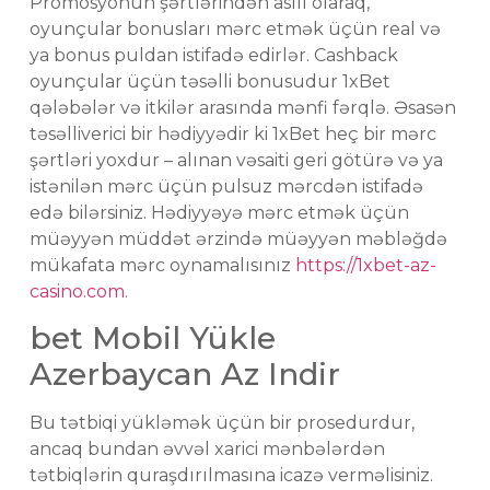
Promosyonun şərtlərindən asılı olaraq,
oyunçular bonusları mərc etmək üçün real və
ya bonus puldan istifadə edirlər. Cashback
oyunçular üçün təsəlli bonusudur 1xBet
qələbələr və itkilər arasında mənfi fərqlə. Əsasən
təsəlliverici bir hədiyyədir ki 1xBet heç bir mərc
şərtləri yoxdur – alınan vəsaiti geri götürə və ya
istənilən mərc üçün pulsuz mərcdən istifadə
edə bilərsiniz. Hədiyyəyə mərc etmək üçün
müəyyən müddət ərzində müəyyən məbləğdə
mükafata mərc oynamalısınız
https://1xbet-az-
casino.com
.
bet Mobil Yükle
Azerbaycan Az Indir
Bu tətbiqi yükləmək üçün bir prosedurdur,
ancaq bundan əvvəl xarici mənbələrdən
tətbiqlərin quraşdırılmasına icazə verməlisiniz.