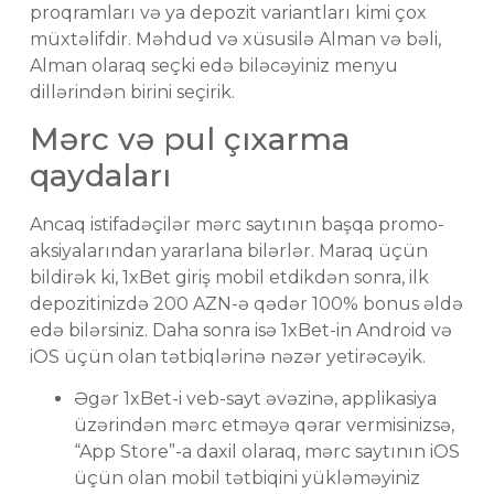
proqramları və ya depozit variantları kimi çox
müxtəlifdir. Məhdud və xüsusilə Alman və bəli,
Alman olaraq seçki edə biləcəyiniz menyu
dillərindən birini seçirik.
Mərc və pul çıxarma
qaydaları
Ancaq istifadəçilər mərc saytının başqa promo-
aksiyalarından yararlana bilərlər. Maraq üçün
bildirək ki, 1xBet giriş mobil etdikdən sonra, ilk
depozitinizdə 200 AZN-ə qədər 100% bonus əldə
edə bilərsiniz. Daha sonra isə 1xBet-in Android və
iOS üçün olan tətbiqlərinə nəzər yetirəcəyik.
Əgər 1xBet-i veb-sayt əvəzinə, applikasiya
üzərindən mərc etməyə qərar vermisinizsə,
“App Store”-a daxil olaraq, mərc saytının iOS
üçün olan mobil tətbiqini yükləməyiniz