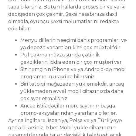
tapa bilərsiniz. Bütün hallarda proses bir və ya iki
dəqiqədən çox çəkmir. Şəxsi hesabınıza daxil
olmaqla, oyunçu şəxsi məlumatlarını redaktə
edə bilər.
Menyu dillərinin seçimi bahis proqramları və
ya depozit variantları kimi çox müxtəlifdir.
Pul çəkmə mövzusunda çətinlik
çəkdiklərini iddia edən bir çox müştəri var.
Siz həmçinin iPhone və ya Android-də mobil
proqramını quraşdıra bilərsiniz.
Biri tətbiqi mağazadan yükləməkdir, ancaq
yükləmədən əvvəl mobil cihazınızda daha
çox ayar etməlisiniz.
Ancaq istifadəçilər mərc saytının başqa
promo-aksiyalarından yararlana bilərlər.
Ayrıca İngiltərə, İspaniya, Polşa və ya Türkiyəyə
gedə bilərsiniz. 1xbet Mobil yukle cihazınızın
parametrlərində bir az dəyişiklik tələb ediləcək,