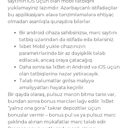
saytının iOS üçün olan mobil tətbiqini
yükləməyiniz lazımdır. Azərbaycanlı istifadəçilər
bu applikasiyanı əlavə tənzimləmələrə ehtiyac
olmadan asanlıqla quraşdıra bilərlər.
Bir android cihaza sahibsinizsə, mərc saytını
tətbiq üzərindən də istifadə edə bilərsiniz.
1xbet Mobil yukle cihazınızın
parametrlərində bir az dəyişiklik tələb
ediləcək, ancaq oraya çatacağıq.
Daha sonra isə 1xBet-in Android və iOS üçün
olan tətbiqlərinə nəzər yetirəcəyik.
Tələb məlumatlar girilsə maliyyə
əməliyyatları həyata keçirilir.
Bir qayda olaraq, pulsuz mərcin bitmə tarixi var,
bundan sonra bonus mərcləri ləğv edilir. 1xBet
“yalnız ona görə” təkrar depozitlər üçün
bonuslar vermir – bonus pul və ya pulsuz mərc
şəklində alınan mükafatlar mərc tələb edir.