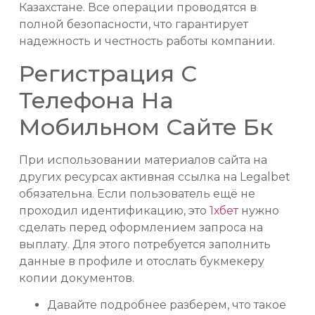
Казахстане. Все операции проводятся в
полной безопасности, что гарантирует
надежность и честность работы компании.
Регистрация С
Телефона На
Мобильном Сайте Бк
При использовании материалов сайта на
других ресурсах активная ссылка на Legalbet
обязательна. Если пользователь ещё не
проходил идентификацию, это
1хбет
нужно
сделать перед оформлением запроса на
выплату. Для этого потребуется заполнить
данные в профиле и отослать букмекеру
копии документов.
Давайте подробнее разберем, что такое