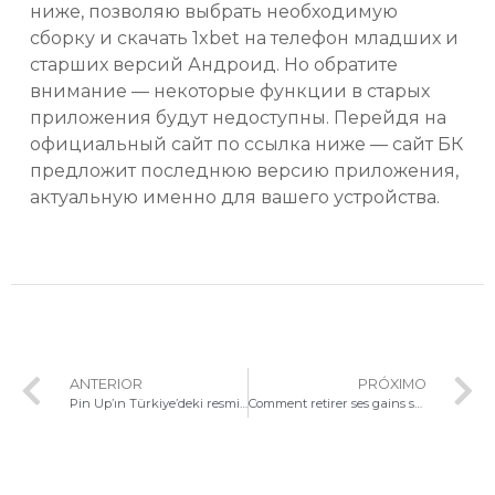
ниже, позволяю выбрать необходимую
сборку и скачать 1xbet на телефон младших и
старших версий Андроид. Но обратите
внимание — некоторые функции в старых
приложения будут недоступны. Перейдя на
официальный сайт по ссылка ниже — сайт БК
предложит последнюю версию приложения,
актуальную именно для вашего устройства.
ANTERIOR
PRÓXIMO
Pin Up’ın Türkiye’deki resmi sitesidi
Comment retirer ses gains sur Lucky8 facilement Casino en lign