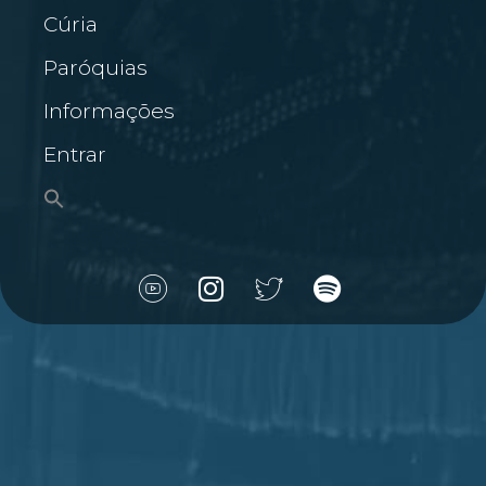
Cúria
Paróquias
Informações
Entrar