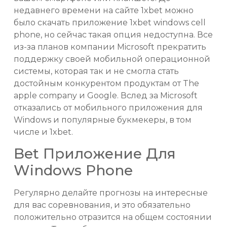
недавнего времени на сайте 1xbet можно
было скачать приложение 1xbet windows cell
phone, но сейчас такая опция недоступна. Все
из-за планов компании Microsoft прекратить
поддержку своей мобильной операционной
системы, которая так и не смогла стать
достойным конкурентом продуктам от The
apple company и Google. Вслед за Microsoft
отказались от мобильного приложения для
Windows и популярные букмекеры, в том
числе и 1xbet.
Bet Приложение Для
Windows Phone
Регулярно делайте прогнозы на интересные
для вас соревнования, и это обязательно
положительно отразится на общем состоянии