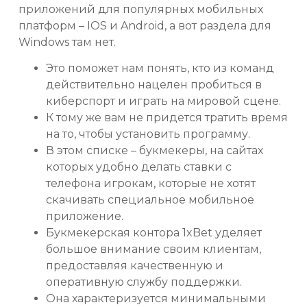
приложений для популярных мобильных
платформ – IOS и Android, а вот раздела для
Windows там нет.
Это поможет нам понять, кто из команд
действительно нацелен пробиться в
киберспорт и играть на мировой сцене.
К тому же вам не придется тратить время
на то, чтобы установить программу.
В этом списке – букмекеры, на сайтах
которых удобно делать ставки с
телефона игрокам, которые не хотят
скачивать специальное мобильное
приложение.
Букмекерская контора 1xBet уделяет
большое внимание своим клиентам,
предоставляя качественную и
оперативную службу поддержки.
Она характеризуется минимальными