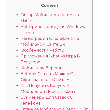
Content
Обзор Мобильного Клиента
«1хбет»
Bet Приложение Для Windows
Phone
Регистрация С Телефона На
Мобильном Сайте Бк
Особенности Работы
Приложения 1xbet Vs Игра В
Браузере
Мобильная Версия
Bet Apk Скачать Можно С
Официального Сайта Бк
Как Получить Бонусы В
Мобильной Версии 1хбет?
Букмекеры Для Ставок С
Телефона
Отличие Мобильной Версии От