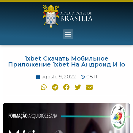
1xbet Скачать Мобильное
Приложение 1xbet На Андроид И Io
agosto 9, 2022
08:11