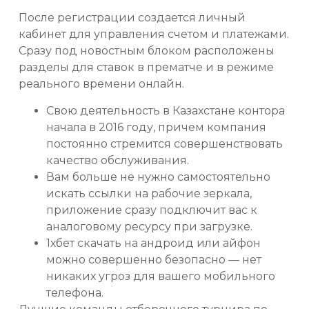
После регистрации создается личный
кабинет для управления счетом и платежами.
Сразу под новостным блоком расположены
разделы для ставок в прематче и в режиме
реального времени онлайн.
Свою деятельность в Казахстане контора
начала в 2016 году, причем компания
постоянно стремится совершенствовать
качество обслуживания.
Вам больше не нужно самостоятельно
искать ссылки на рабочие зеркала,
приложение сразу подключит вас к
аналоговому ресурсу при загрузке.
1хбет скачать на андроид или айфон
можно совершенно безопасно — нет
никаких угроз для вашего мобильного
телефона.