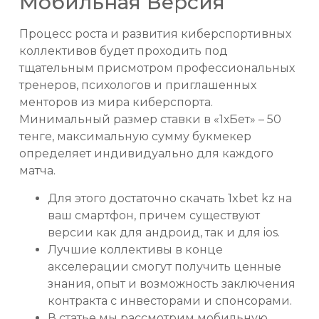
Мобильная Версия
Процесс роста и развития киберспортивных
коллективов будет проходить под
тщательным присмотром профессиональных
тренеров, психологов и приглашенных
менторов из мира киберспорта.
Минимальный размер ставки в «1хБет» – 50
тенге, максимальную сумму букмекер
определяет индивидуально для каждого
матча.
Для этого достаточно скачать 1xbet kz на
ваш смартфон, причем существуют
версии как для андроид, так и для ios.
Лучшие коллективы в конце
акселерации смогут получить ценные
знания, опыт и возможность заключения
контракта с инвесторами и спонсорами.
В статье мы рассмотрим мобильную