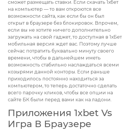
сможет размещать ставки. Если скачать 1хбет
на компьютер — то вам откроются все
возможности сайта, как если бы он был
открыт в браузере без блокировок. Впрочем,
если вы не хотите ничего дополнительно
загружать на свой гаджет, то доступная в 1хБет
мобильная версия ждет вас. Поэтому лучше
сейчас потратить буквально минуту своего
времени, чтобы в дальнейшем иметь
возможность стабильно наслаждаться всеми
козырями данной конторы. Если раньше
приходилось постоянно находиться за
компьютером, то теперь достаточно сделать
всего парочку кликов, чтобы все опции на
сайте БК были перед вами как на ладони.
Приложения 1xbet Vs
Игра В Браузере