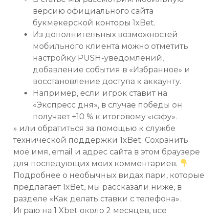
версию официального сайта
букмекерской конторы 1xBet.
Из дополнительных возможностей
мобильного клиента можно отметить
настройку PUSH-уведомлений,
добавление события в «Избранное» и
восстановление доступа к аккаунту.
Например, если игрок ставит на
«Экспресс дня», в случае победы он
получает +10 % к итоговому «кэфу».
» или обратиться за помощью к службе
технической поддержки 1xBet. Сохранить
моё имя, email и адрес сайта в этом браузере
для последующих моих комментариев.
Подробнее о необычных видах пари, которые
предлагает 1xBet, мы рассказали ниже, в
разделе «Как делать ставки с телефона».
Играю на 1 Xbet около 2 месяцев, все