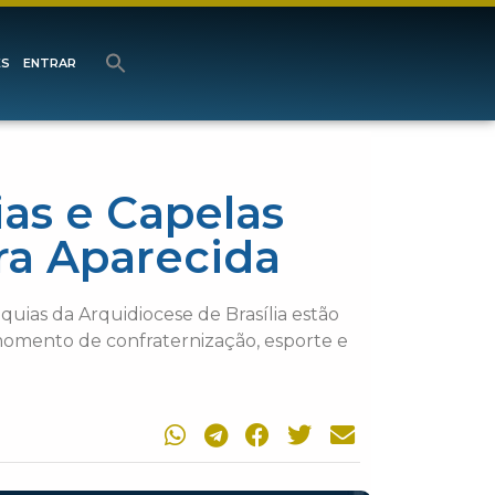
ES
ENTRAR
ias e Capelas
ra Aparecida
ias da Arquidiocese de Brasília estão
omento de confraternização, esporte e