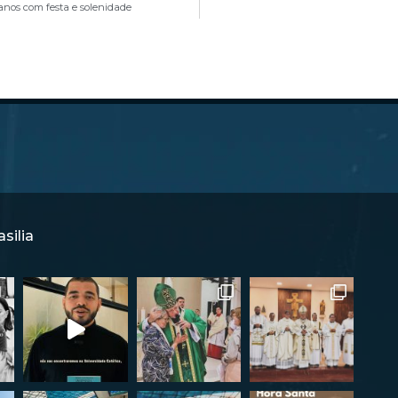
anos com festa e solenidade
silia