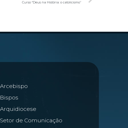
Curso “Deus na História: o catolicismo”
Arcebispo
Bispos
Arquidiocese
Setor de Comunicação