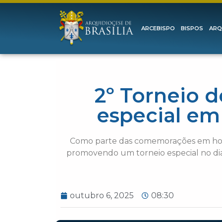
ARCEBISPO
BISPOS
ARQ
2º Torneio d
especial em
Como parte das comemorações em honra
promovendo um torneio especial no di
outubro 6, 2025
08:30