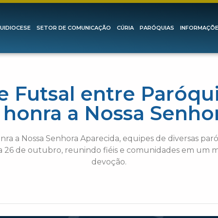
UIDIOCESE
SETOR DE COMUNICAÇÃO
CÚRIA
PARÓQUIAS
INFORMAÇÕ
e Futsal entre Paróqu
 honra a Nossa Senho
 a Nossa Senhora Aparecida, equipes de diversas paróqu
a 26 de outubro, reunindo fiéis e comunidades em um m
devoção.