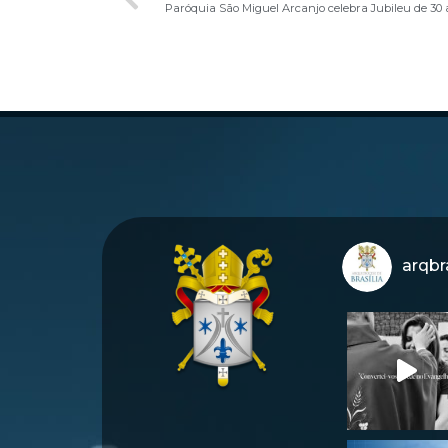
Paróquia São Miguel Arcanjo celebra Jubileu de 30 
arqbra