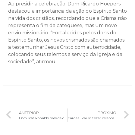
Ao presidir a celebração, Dom Ricardo Hoepers
destacou a importância da ação do Espírito Santo
na vida dos cristãos, recordando que a Crisma não
representa o fim da catequese, mas um novo
envio missionário. “Fortalecidos pelos dons do
Espírito Santo, os novos crismados são chamados
a testemunhar Jesus Cristo com autenticidade,
colocando seus talentos a serviço da Igreja e da
sociedade”, afirmou.
ANTERIOR
PRÓXIMO
Dom José Ronaldo preside celebração da Crisma de 35 fiéis na Paróquia Nossa Senhora da Conceição Aparecida
Cardeal Paulo Cezar celebra Festa de São Bento em Samambaia Sul