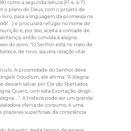
-18) como a segunda leitura (Fl 4, 4-7)
om o plano de Deus, com o projeto de
 livro, para a linguagem da promessa na
âdâl
…) e procurará refúgio no nome de
unção e, por isso, aceita a vontade de
entença, então convida à alegria.
meio do povo. “O Senhor está no meio de
belece, de novo, aquela relação vital
rsículo. A proximidade do Senhor deve
angelii Gaudium
, ele afirma: “A Alegria
 deixam salvar por Ele são libertados
egria. Quero, com esta Exortação, dirigir-
legria …”. A tristeza pode ser um grande
assaladora oferta de consumo, é uma
prazeres superficiais, da consciência
a do Advento, deste tempo de espera,