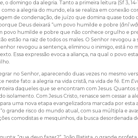
e
, o domingo da alegria. Tanto a primeira leitura (Sf 3, 14
o é como a alegria do mundo, ela se realiza em conexão c
guagem de condenação, de juízo que domina quase todo o
á porque Deus deixará “um povo humilde e pobre (
ânî w
. Um povo humilde e pobre que não conhece orgulho e pres
ão estão na raiz de todos os males. O Senhor revogou a s
Senhor revogou a sentença, eliminou o inimigo, está no 
xto. Essa expressão evoca a aliança, na qual o povo esta
ilho.
se alegrar no Senhor, aparecendo duas vezes no mesmo ve
te neste fato: a alegria na vida cristã, na vida de fé. Em
Ev
inteira daqueles que se encontram com Jesus. Quantos se
, do isolamento. Com Jesus Cristo, renasce sem cessar a al
dar para uma nova etapa evangelizadora marcada por esta a
 “o grande risco do mundo atual, com sua múltipla e av
rações comodistas e mesquinhos, da busca desordenada de 
gunta: “que devo fazer?”. João Batista, o grande profet