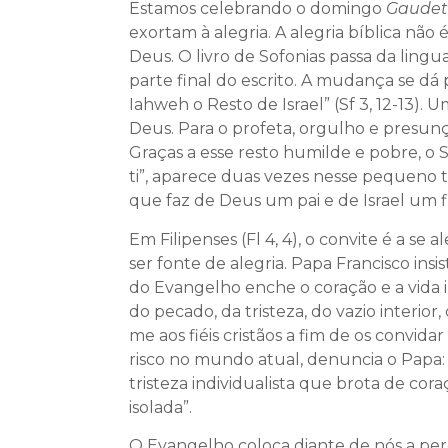
Estamos celebrando o domingo
Gaudet
exortam à alegria. A alegria bíblica nã
Deus. O livro de Sofonias passa da lin
parte final do escrito. A mudança se d
Iahweh o Resto de Israel” (Sf 3, 12-13)
Deus. Para o profeta, orgulho e presunç
Graças a esse resto humilde e pobre, o 
ti”, aparece duas vezes nesse pequeno te
que faz de Deus um pai e de Israel um f
Em Filipenses (Fl 4, 4), o convite é a 
ser fonte de alegria. Papa Francisco insis
do Evangelho enche o coração e a vida 
do pecado, da tristeza, do vazio interior
me aos fiéis cristãos a fim de os convi
risco no mundo atual, denuncia o Papa:
tristeza individualista que brota de co
isolada”.
O Evangelho coloca diante de nós a per