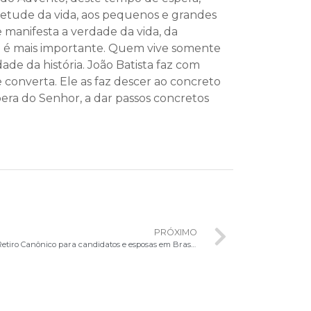
retude da vida, aos pequenos e grandes
 manifesta a verdade da vida, da
dade é mais importante. Quem vive somente
ade da história. João Batista faz com
converta. Ele as faz descer ao concreto
pera do Senhor, a dar passos concretos
PRÓXIMO
Escola Diaconal Santo Estêvão promove Retiro Canônico para candidatos e esposas em Brasília