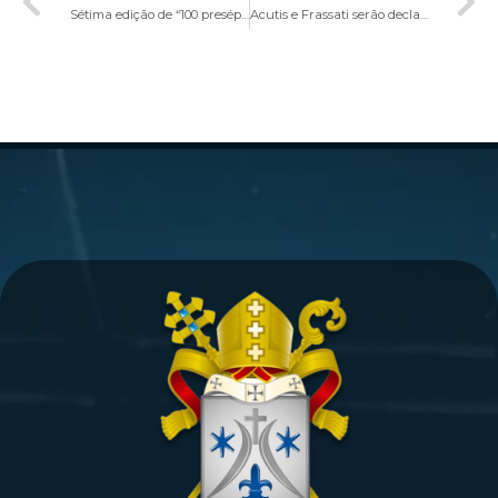
Sétima edição de “100 presépios no Vaticano” para o Jubileu, inaugura a 8 de dezembro esta exposição histórica
Acutis e Frassati serão declarados santos no Jubileu da Esperança: ritos de canonização a 27 de abril e 3 de agosto