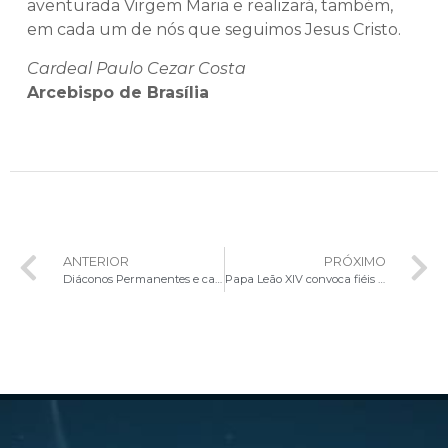
aventurada Virgem Maria e realizará, também,
em cada um de nós que seguimos Jesus Cristo.
Cardeal Paulo Cezar Costa
Arcebispo de Brasília
ANTERIOR
PRÓXIMO
Diáconos Permanentes e candidatos ao diaconato celebram Jubileu como peregrinos de esperança
Papa Leão XIV convoca fiéis a jejum e oração pela paz nesta sexta-feira (22)