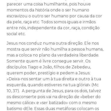
parecer uma coisa humilhante, pois houve
momentos da história onde o ser humano
escravizou o outro ser humano por causa da cor
da pele, raça etc. Todos somos iguais e irmãos
entre nós, independente da cor, raça, condição
social etc.
Jesus nos conduz numa outra direção. Ele nos
mostra que servir não humilha a pessoa humana,
mas a coloca no plano da verdadeira liberdade.
Somente quem é livre consegue servir. Os
discípulos Tiago e João, filhos de Zebedeu,
querem poder, prestígio e pedem a Jesus:
«Deixa-nos sentar um à tua direita e outro à tua
esquerda, quando estiveres na tua glória!» (Mc
10, 37). A pergunta de Jesus, para os dois, talvez
os desconserte pois vai na direção de «beber do
mesmo cálice» e «ser batizado» com o mesmo
batismo dEle. Essas duas metáforas colocam os