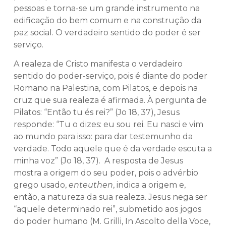
pessoas e torna-se um grande instrumento na
edificação do bem comum e na construção da
paz social. O verdadeiro sentido do poder é ser
serviço.
A realeza de Cristo manifesta o verdadeiro
sentido do poder-serviço, pois é diante do poder
Romano na Palestina, com Pilatos, e depois na
cruz que sua realeza é afirmada. À pergunta de
Pilatos: “Então tu és rei?” (Jo 18, 37), Jesus
responde: “Tu o dizes: eu sou rei. Eu nasci e vim
ao mundo para isso: para dar testemunho da
verdade. Todo aquele que é da verdade escuta a
minha voz” (Jo 18, 37). A resposta de Jesus
mostra a origem do seu poder, pois o advérbio
grego usado,
enteuthen
, indica a origem e,
então, a natureza da sua realeza. Jesus nega ser
“aquele determinado rei”, submetido aos jogos
do poder humano (M. Grilli, In Ascolto della Voce,