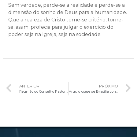
Sem verdade, perde-se a realidade e perde-se a
dimensão do sonho de Deus para a humanidade.
Que a realeza de Cristo torne-se critério, torne-
se, assim, profecia para julgar o exercício do
poder seja na Igreja, seja na sociedade.
ANTERIOR
PRÓXIMO
Reunião do Conselho Pastoral Arquidiocesano aborda Jubileu de Safira e Ano Jubilar da Esperança
Arquidiocese de Brasília convida Padres e representantes das pequenas comunidades de estudo do Evangelho segundo São Marcos para encontro especial