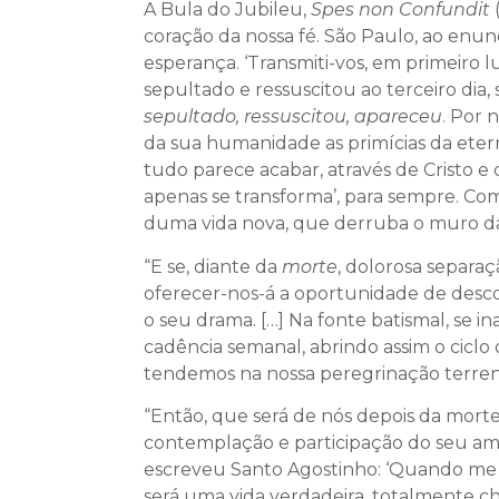
A Bula do Jubileu,
Spes non Confundit
(
coração da nossa fé. São Paulo, ao enun
esperança. ‘Transmiti-vos, em primeiro l
sepultado e ressuscitou ao terceiro dia, 
sepultado, ressuscitou, apareceu
. Por 
da sua humanidade as primícias da etern
tudo parece acabar, através de Cristo e
apenas se transforma’, para sempre. Co
duma vida nova, que derruba o muro da
“E se, diante da
morte
, dolorosa separaç
oferecer-nos-á a oportunidade de desco
o seu drama. […] Na fonte batismal, se in
cadência semanal, abrindo assim o ciclo
tendemos na nossa peregrinação terrena
“Então, que será de nós depois da mort
contemplação e participação do seu amor
escreveu Santo Agostinho: ‘Quando me un
será uma vida verdadeira, totalmente che