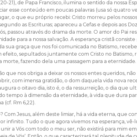
20-21), de Papa Francisco, ilumina o sentido da nossa Es
ciar esse conteúdo em poucas palavras (usa só quatro ver
ugar, o que eu próprio recebi: Cristo morreu pelos nossos
segundo as Escrituras; apareceu a Cefas e depois aos Doze’
nós, passou através do drama da morte. O amor do Pai res
idade para a nossa salvação. A esperança cristã consiste
 da sua graça que nos foi comunicada no Batismo, recebe-
m efeito, sepultados juntamente com Cristo no Batismo, 
 morte, fazendo dela uma passagem para a eternidade.
ão que nos obriga a deixar os nossos entes queridos, não 
brir, com imensa gratidão, o dom daquela vida nova rece
augura o oitavo dia, isto é, o da ressurreição, o dia que u
 do tempo à dimensão da eternidade, à vida que dura par
 (cf. Rm 6,22).
e? Com Jesus, além deste limiar, há a vida eterna, que 
 infinito. Tudo o que agora vivemos na esperança, vê-lo
ir a Vós com todo o meu ser, não existirá para mim em 
ia de Vós’. Então, o que caracterizará tal plenitude de 