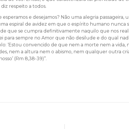
iz respeito a todos.
ade esperamos e desejamos? Não uma alegria passageira,
numa espiral de avidez em que o espírito humano nunca s
ade que se cumpra definitivamente naquilo que nos realiz
stirei para sempre no Amor que não desilude e do qual n
lo: ‘Estou convencido de que nem a morte nem a vida, 
des, nem a altura nem o abismo, nem qualquer outra cri
nosso’ (Rm 8,38-39)”.