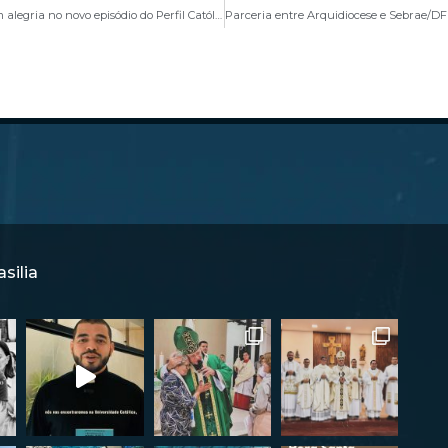
Padre Patrick Fernandes fala sobre evangelizar com alegria no novo episódio do Perfil Católico
silia