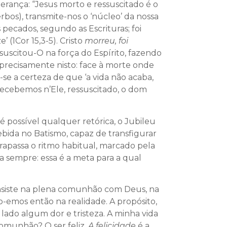
perança: “Jesus morto e ressuscitado é o
bos), transmite-nos o ‘núcleo’ da nossa
 pecados, segundo as Escrituras; foi
 (1Cor 15,3-5). Cristo
morreu, foi
suscitou-O na força do Espírito, fazendo
 precisamente nisto: face à morte onde
se a certeza de que ‘a vida não acaba,
recebemos n’Ele, ressuscitado, o dom
é possível qualquer retórica, o Jubileu
bida no Batismo, capaz de transfigurar
ltrapassa o ritmo habitual, marcado pela
a sempre: essa é a meta para a qual
consiste na plena comunhão com Deus, na
-emos então na realidade. A propósito,
lado algum dor e tristeza. A minha vida
comunhão? O ser feliz.
A felicidade
é a