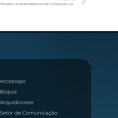
Parceria entre Arquidiocese e Sebrae/DF fortalece o empreendedorismo de mulheres em vulnerabilidade
Arcebispo
Bispos
Arquidiocese
Setor de Comunicação