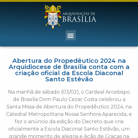
Abertura do Propedêutico 2024 na
Arquidiocese de Brasília conta com a
criação oficial da Escola Diaconal
Santo Estêvão
Na manhã de sábado (03/02), o Cardeal Arcebispo
de Brasília Dom Paulo Cezar Costa celebrou a
Santa Missa de Abertura do Propedêutico 2024, na
Catedral Metropolitana Nossa Senhora Aparecida, e
fez o anúncio da edição do Decreto que cria
oficialmente a Escola Diaconal Santo Estêvão, um
grande momento de alegria e Ação de Graças na