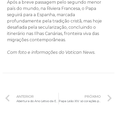
Após a breve passagem pelo segundo menor
país do mundo, na Riviera Francesa, o Papa
seguirá para a Espanha, marcada
profundamente pela tradição cristã, mas hoje
desafiada pela secularização, concluindo o
itinerário nas Ilhas Canárias, fronteira viva das
migrações contemporâneas.
Com foto e informações do Vatican News.
ANTERIOR
PRÓXIMO
Abertura do Ano Letivo da Escola Diaconal Santo Estêvão destaca missão e espiritualidade do diaconato
Papa Leão XIV: só corações pacificados podem edificar uma paz justa e duradoura