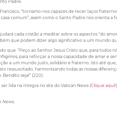
anto Padre.
 Francisco, “tornamo-nos capazes de tecer laços fratern
casa comum”, assim como o Santo Padre nos orienta a fa
 ajudará cada cristão a meditar sobre os aspectos “do a
mbém que podem dizer algo significativo a um mundo que
ndo que: “Peço ao Senhor Jesus Cristo que, para todos n
nfligimos, para reforçar a nossa capacidade de amar e ser
o a um mundo justo, solidário e fraterno. Isto até que,
isto ressuscitado, harmonizando todas as nossas diferen
Bendito seja!” (220).
er lida na íntegra no site do Vatican News (
Clique aqui!
)
n News.