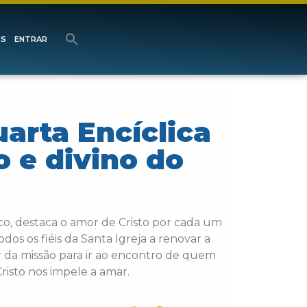
ES
ENTRAR
arta Encíclica
 e divino do
sco, destaca o amor de Cristo por cada um
dos os fiéis da Santa Igreja a renovar a
or da missão para ir ao encontro de quem
isto nos impele a amar.