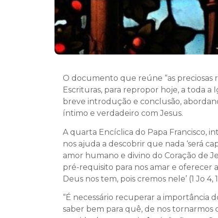
O documento que reúne “as preciosas re
Escrituras, para repropor hoje, a toda a 
breve introdução e conclusão, abordando
íntimo e verdadeiro com Jesus.
A quarta Encíclica do Papa Francisco, inti
nos ajuda a descobrir que nada ‘será c
amor humano e divino do Coração de Jes
pré-requisito para nos amar e oferecer a
Deus nos tem, pois cremos nele’ (1 Jo 4, 16
“É necessário recuperar a importância 
saber bem para quê, de nos tornarmos 