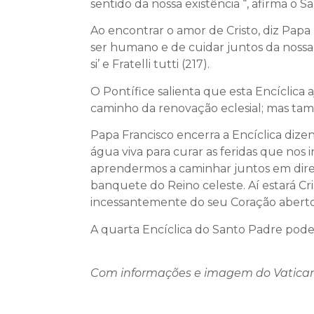
sentido da nossa existência “, afirma o S
Ao encontrar o amor de Cristo, diz Papa
ser humano e de cuidar juntos da nossa 
si’ e Fratelli tutti (217).
O Pontífice salienta que esta Encíclica
caminho da renovação eclesial; mas ta
Papa Francisco encerra a Encíclica dize
água viva para curar as feridas que nos i
aprendermos a caminhar juntos em direçã
banquete do Reino celeste. Aí estará Cr
incessantemente do seu Coração aberto. 
A quarta Encíclica do Santo Padre pode s
Com informações e imagem do Vatica