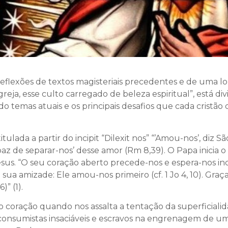
flexões de textos magisteriais precedentes e de uma lo
Igreja, esse culto carregado de beleza espiritual”, está 
 temas atuais e os principais desafios que cada cristã
tulada a partir do incipit “Dilexit nos” “’Amou-nos’, diz S
apaz de separar-nos’ desse amor (Rm 8,39). O Papa inic
us. “O seu coração aberto precede-nos e espera-nos in
 sua amizade: Ele amou-nos primeiro (cf. 1 Jo 4, 10). Gr
)” (1).
do coração quando nos assalta a tentação da superficial
consumistas insaciáveis e escravos na engrenagem de u