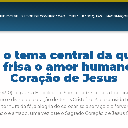
UIDIOCESE
SETOR DE COMUNICAÇÃO
CÚRIA
PARÓQUIAS
INFORMAÇÕ
o tema central da qu
 frisa o amor humano
Coração de Jesus
4/10), a quarta Encíclica do Santo Padre, o Papa Franci
o e divino do coração de Jesus Cristo”, o Papa convida to
ernura da fé, a alegria de colocar-se a serviço e o ferv
zado e amado, uma vez que o Sagrado Coração de Jesus Cr