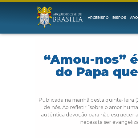
ARCEBISPO
BISPOS
ARQ
“Amou-nos” é 
do Papa que
Publicada na manhã desta quinta-feira (2
de nós. Ao refletir “sobre o amor human
autêntica devoção para não esquecer a t
necessita ser evangeli