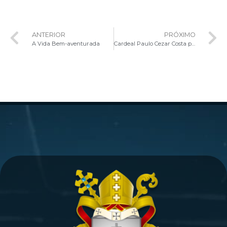
ANTERIOR
PRÓXIMO
A Vida Bem-aventurada
Cardeal Paulo Cezar Costa preside Missa Solene da Festa de Nossa Senhora da Luz em Guarabira (PB)