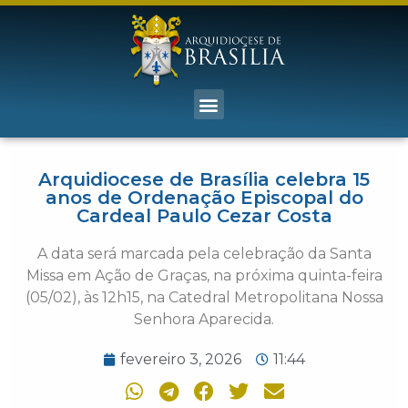
Arquidiocese de Brasília celebra 15
anos de Ordenação Episcopal do
Cardeal Paulo Cezar Costa
A data será marcada pela celebração da Santa
Missa em Ação de Graças, na próxima quinta-feira
(05/02), às 12h15, na Catedral Metropolitana Nossa
Senhora Aparecida.
fevereiro 3, 2026
11:44