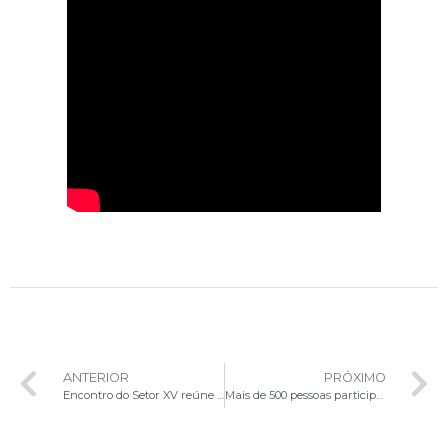
ANTERIOR
PRÓXIMO
Encontro do Setor XV reúne sacerdotes de Planaltina e Arapoanga
Mais de 500 pessoas participam da Caravana Partilha Brasília em celebração ao VIII Dia Mundial dos Pobres