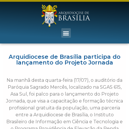
Arquidiocese de Brasília participa do
lançamento do Projeto Jornada
Na manhã desta quarta-feira (17/07), o auditório da
Paróquia Sagrado Mercês, localizado na SGAS 615,
Asa Sul, foi palco para o lançamento do Projeto
Jornada, que visa a capacitação e formação técnica
profissional gratuita da população, uma parceria
entre a Arquidiocese de Brasília, o Instituto
Brasileiro de Informação em Ciência e Tecnologia e
o Programa Providência de Elevação da Renda