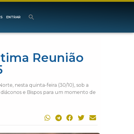
ES
ENTRAR
última Reunião
5
orte, nesta quinta-feira (30/10), sob a
s, diáconos e Bispos para um momento de