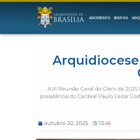
ARCEBISPO
BISPOS
ARQ
Arquidiocese 
A III Reunião Geral do Clero de 2025 f
presidência do Cardeal Paulo Cezar Cos
outubro 30, 2025
13:45