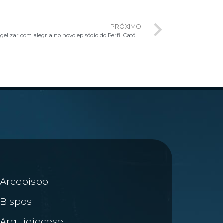
PRÓXIMO
Padre Patrick Fernandes fala sobre evangelizar com alegria no novo episódio do Perfil Católico
Arcebispo
Bispos
Arquidiocese