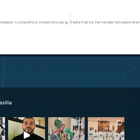
FATEO oferece Especialização em Missiologia para fortalecer a consciência missionária da Igreja
silia