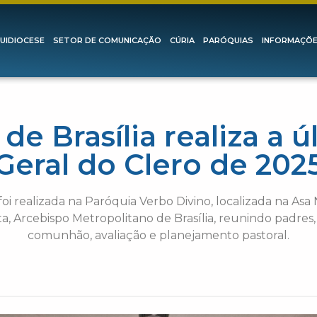
UIDIOCESE
SETOR DE COMUNICAÇÃO
CÚRIA
PARÓQUIAS
INFORMAÇÕ
de Brasília realiza a 
Geral do Clero de 202
oi realizada na Paróquia Verbo Divino, localizada na Asa N
ta, Arcebispo Metropolitano de Brasília, reunindo padre
comunhão, avaliação e planejamento pastoral.