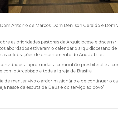
es Dom Antonio de Marcos, Dom Denilson Geraldo e Dom V
obre as prioridades pastorais da Arquidiocese e discerni
tos abordados estiveram o calendário arquidiocesano de 2
e as celebrações de encerramento do Ano Jubilar.
 convidados a aprofundar a comunhão presbiteral e a co
 com o Arcebispo e toda a Igreja de Brasília.
 de manter vivo o ardor missionário e de continuar o ca
reja nasce da escuta de Deus e do serviço ao povo”.