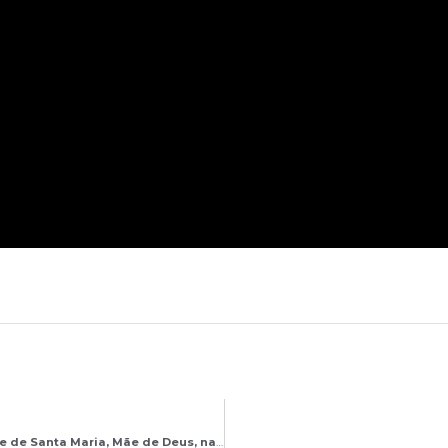
us, na Catedral Metropolitana Nossa senhora Aparecida