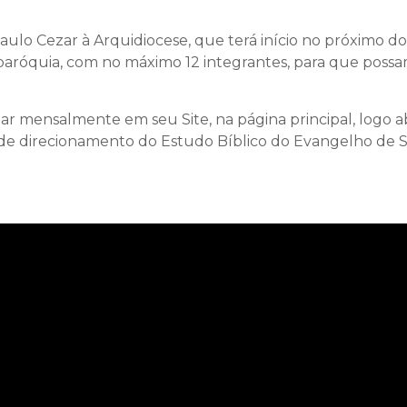
ulo Cezar à Arquidiocese, que terá início no próximo do
aróquia, com no máximo 12 integrantes, para que pos
lizar mensalmente em seu Site, na página principal, logo
 de direcionamento do Estudo Bíblico do Evangelho de 