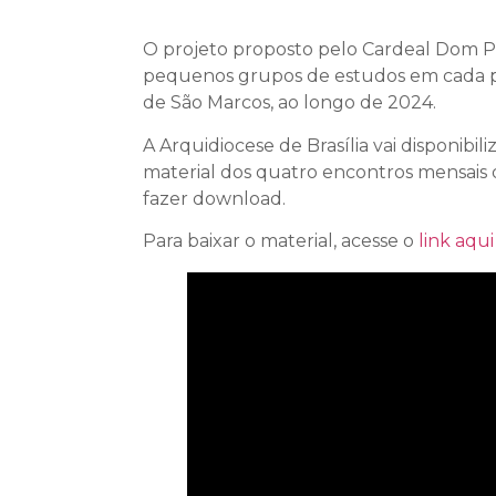
O projeto proposto pelo Cardeal Dom Pa
pequenos grupos de estudos em cada p
de São Marcos, ao longo de 2024.
A Arquidiocese de Brasília vai disponibi
material dos quatro encontros mensais
fazer download.
Para baixar o material, acesse o
link aqui