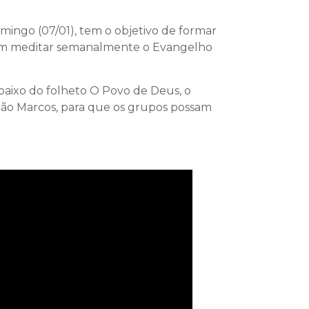
mingo (07/01), tem o objetivo de formar
sam meditar semanalmente o Evangelho
 abaixo do folheto O Povo de Deus, o
São Marcos, para que os grupos possam