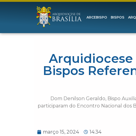
ARCEBISPO
BISPOS
ARQ
Arquidiocese 
Bispos Referen
Dom Denilson Geraldo, Bispo Auxiliar
participaram do Encontro Nacional dos Bi
março 15, 2024
14:34