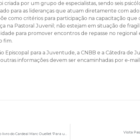
i criada por um grupo de especialistas, sendo seis psicó
ltado para as lideranças que atuam diretamente com ado
e como critérios para participação na capacitação que o
na Pastoral Juvenil; não estejam em situação de fragil
idade para promover encontros de repasse no regional e
o fim.
são Episcopal para a Juventude, a CNBB e a Cátedra de J
 de outras informações devem ser encaminhadas por e-mail
Visita Pa
Arquidiocese de Brasília participa do Lançamento do livro do Cardeal Marc Ouellet ‘Para uma Teologia Fundamental do Sacerdócio’