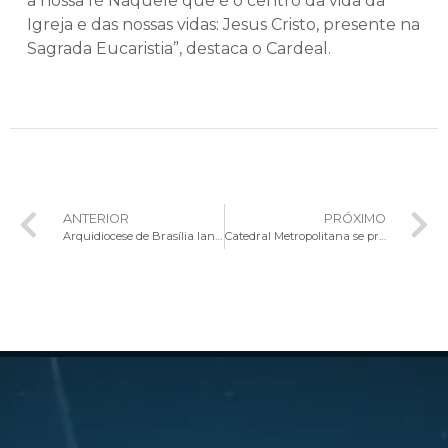
a nossa fé Naquele que é o centro da vida da
Igreja e das nossas vidas: Jesus Cristo, presente na
Sagrada Eucaristia”, destaca o Cardeal.
ANTERIOR
PRÓXIMO
Arquidiocese de Brasília lança campanha de arrecadação de doações para as vítimas da tragédia no Rio Grande do Sul
Catedral Metropolitana se prepara para os 60 anos: projeto vai enriquecer ainda mais a experiência de fiéis e visitantes