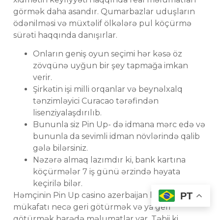
görmək daha asandır. Qumarbazlar uduşların
ödənilməsi və müxtəlif ölkələrə pul köçürmə
sürəti haqqında danışırlar.
Onların geniş oyun seçimi hər kəsə öz
zövqünə uyğun bir şey tapmağa imkan
verir.
Şirkətin işi milli orqanlar və beynəlxalq
tənzimləyici Curacao tərəfindən
lisenziyalaşdırılıb.
Bununla siz Pin Up- də idmana mərc edə və
bununla da sevimli idman növlərində qalib
gələ bilərsiniz.
Nəzərə almaq lazımdır ki, bank kartına
köçürmələr 7 iş günü ərzində həyata
keçirilə bilər.
PT
Həmçinin Pin Up casino azerbaijan klubdan
mükafatı necə geri götürmək və ya geri
götürmək barədə məlumatlar var. Təbii ki,