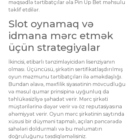
məqsədlə tərtibatçılar əla Pin Up Bet məhsulu
təklif etdilər.
Slot oynamaq və
idmana mərc etmək
üçün strategiyalar
İkincisi, etibarlı tənzimləyicidən lisenziyanın
olması. Üçüncüsü, şirkətin sertifikatlaşdırılmış
oyun məzmunu tərtibatçıları ilə əməkdaşlığı.
Bundan əlavə, məxfilik siyasətinin mövcudluğu
və məsul qumar prinsipinə uyğunluq da
təhlükəsizliyə şəhadət verir. Mərc şirkəti
müştərilərinə dəyər verir və öz reputasiyasına
əhəmiyyət verir. Oyun mərc şirkətinin saytında
xüsusi bir düyməni tapmalı, açılan pəncərədə
sahələri doldurmalı və bu məlumatın
doğruluğunu təsdiqləməlisiniz.