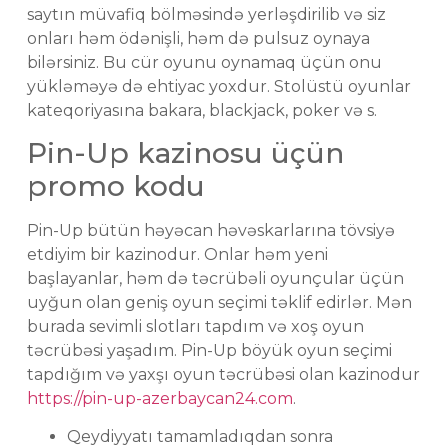
saytın müvafiq bölməsində yerləşdirilib və siz
onları həm ödənişli, həm də pulsuz oynaya
bilərsiniz. Bu cür oyunu oynamaq üçün onu
yükləməyə də ehtiyac yoxdur. Stolüstü oyunlar
kateqoriyasına bakara, blackjack, poker və s.
Pin-Up kazinosu üçün
promo kodu
Pin-Up bütün həyəcan həvəskarlarına tövsiyə
etdiyim bir kazinodur. Onlar həm yeni
başlayanlar, həm də təcrübəli oyunçular üçün
uyğun olan geniş oyun seçimi təklif edirlər. Mən
burada sevimli slotları tapdım və xoş oyun
təcrübəsi yaşadım. Pin-Up böyük oyun seçimi
tapdığım və yaxşı oyun təcrübəsi olan kazinodur
https://pin-up-azerbaycan24.com
.
Qeydiyyatı tamamladıqdan sonra