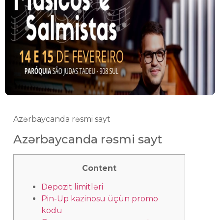
Azərbaycanda rəsmi sayt
Azərbaycanda rəsmi sayt
Content
Depozit limitləri
Pin-Up kazinosu üçün promo
kodu