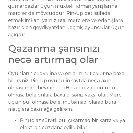
qumarbazlar üçün müxtəlif idman yarışlarına
mərclər də mövcuddur. Pin-Up bet istifadə
etmək imkanı yalnız real mərclərə və ödənişlərə
hazır olan qeydiyyatdan keçmiş oyunçular üçün
açıqdır.
Qazanma şansınızı
necə artırmaq olar
Oyunların cədvəlinə və onların nəticələrinə baxa
bilərsiniz. Pin-up oyunu-in saytda neçə axın
olması məni heyran etdi.Hesabınızda pulunuz
olmasa belə onlara baxa bilsəniz yaxşı olar. Mərc
üçün pul olmasa belə, mütəmadi olaraq bura
matçlara baxmağa gəlirəm.
Pinup az sürətli pul çıxarmaq bir karta və ya
elektron cüzdana edilə bilər.