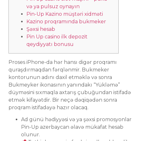
və ya pulsuz oynayın
Pin-Up Kazino müştəri xidməti
Kazino proqramında bukmeker
Şəxsi hesab
Pin Up casino ilk depozit
qeydiyyatı bonusu
Proses iPhone-da hər hansı digər proqramı
quraşdırmaqdan fərqlənmir. Bukmeker
kontorunun adını daxil etməklə və sonra
Bukmeyker ikonasının yanındakı “Yükləmə”
düyməsini sıxmaqla axtarış çubuğundan istifadə
etmək kifayətdir. Bir neçə dəqiqədən sonra
proqram istifadəyə hazır olacaq.
Ad günü hədiyyəsi və ya şəxsi promosyonlar
Pin-Up azerbaycan əlavə mükafat hesab
olunur.