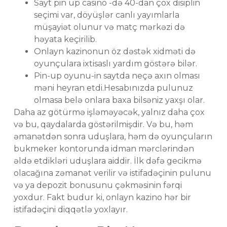
Sayt pin up casino -də 40-dan çox disiplin
seçimi var, döyüşlər canlı yayımlarla
müşayiət olunur və matç mərkəzi də
həyata keçirilib.
Onlayn kazinonun öz dəstək xidməti də
oyunçulara ixtisaslı yardım göstərə bilər.
Pin-up oyunu-in saytda neçə axın olması
məni heyran etdi.Hesabınızda pulunuz
olmasa belə onlara baxa bilsəniz yaxşı olar.
Daha az götürmə işləməyəcək, yalnız daha çox
və bu, qaydalarda göstərilmişdir. Və bu, həm
əmanətdən sonra uduşlara, həm də oyunçuların
bukmeker kontorunda idman mərclərindən
əldə etdikləri uduşlara aiddir. İlk dəfə gecikmə
olacağına zəmanət verilir və istifadəçinin pulunu
və ya depozit bonusunu çəkməsinin fərqi
yoxdur. Fakt budur ki, onlayn kazino hər bir
istifadəçini diqqətlə yoxlayır.