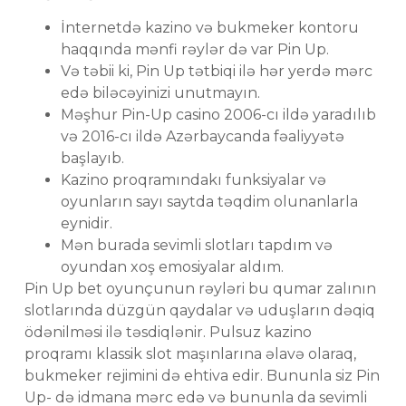
İnternetdə kazino və bukmeker kontoru
haqqında mənfi rəylər də var Pin Up.
Və təbii ki, Pin Up tətbiqi ilə hər yerdə mərc
edə biləcəyinizi unutmayın.
Məşhur Pin-Up casino 2006-cı ildə yaradılıb
və 2016-cı ildə Azərbaycanda fəaliyyətə
başlayıb.
Kazino proqramındakı funksiyalar və
oyunların sayı saytda təqdim olunanlarla
eynidir.
Mən burada sevimli slotları tapdım və
oyundan xoş emosiyalar aldım.
Pin Up bet oyunçunun rəyləri bu qumar zalının
slotlarında düzgün qaydalar və uduşların dəqiq
ödənilməsi ilə təsdiqlənir. Pulsuz kazino
proqramı klassik slot maşınlarına əlavə olaraq,
bukmeker rejimini də ehtiva edir. Bununla siz Pin
Up- də idmana mərc edə və bununla da sevimli