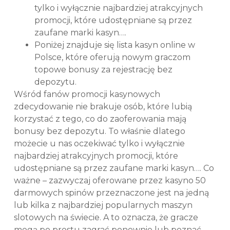
tylko i wyłącznie najbardziej atrakcyjnych
promocji, które udostępniane są przez
zaufane marki kasyn….
Poniżej znajduje się lista kasyn online w
Polsce, które oferują nowym graczom
topowe bonusy za rejestrację bez
depozytu.
Wśród fanów promocji kasynowych
zdecydowanie nie brakuje osób, które lubią
korzystać z tego, co do zaoferowania mają
bonusy bez depozytu. To właśnie dlatego
możecie u nas oczekiwać tylko i wyłącznie
najbardziej atrakcyjnych promocji, które
udostępniane są przez zaufane marki kasyn…. Co
ważne – zazwyczaj oferowane przez kasyno 50
darmowych spinów przeznaczone jest na jedną
lub kilka z najbardziej popularnych maszyn
slotowych na świecie. A to oznacza, że gracze
mogą po prostu zagrać ponownie lub poznać