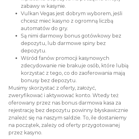
zabawy w kasynie.
Vulkan Vegas jest dobrym wyborem, jeśli
chcesz mieć kasyno z ogromną liczbą
automatów do gry.
Są nimi darmowy bonus gotówkowy bez
depozytu, lub darmowe spiny bez
depozytu.
Wśród fanów promocji kasynowych
zdecydowanie nie brakuje osób, które lubią
korzystać z tego, co do zaoferowania mają
bonusy bez depozytu.
Musimy skorzystać z oferty, założyć,
zweryfikować i aktywować konto. Wtedy też
oferowany przez nas bonus darmowa kasa za
rejestrację bez depozytu powinny błyskawicznie
znaleźć się na naszym saldzie. To, ile dostaniemy
na początek, zależy od oferty przygotowanej
przez kasyno.