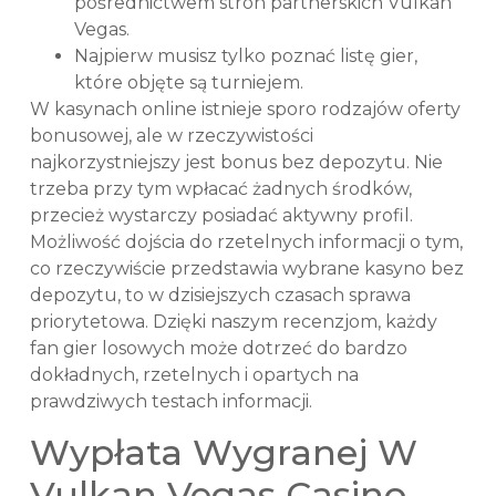
pośrednictwem stron partnerskich Vulkan
Vegas.
Najpierw musisz tylko poznać listę gier,
które objęte są turniejem.
W kasynach online istnieje sporo rodzajów oferty
bonusowej, ale w rzeczywistości
najkorzystniejszy jest bonus bez depozytu. Nie
trzeba przy tym wpłacać żadnych środków,
przecież wystarczy posiadać aktywny profil.
Możliwość dojścia do rzetelnych informacji o tym,
co rzeczywiście przedstawia wybrane kasyno bez
depozytu, to w dzisiejszych czasach sprawa
priorytetowa. Dzięki naszym recenzjom, każdy
fan gier losowych może dotrzeć do bardzo
dokładnych, rzetelnych i opartych na
prawdziwych testach informacji.
Wypłata Wygranej W
Vulkan Vegas Casino