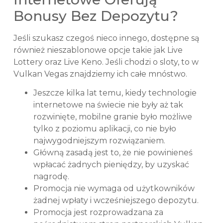
Bonusy Bez Depozytu?
Jeśli szukasz czegoś nieco innego, dostępne są
również nieszablonowe opcje takie jak Live
Lottery oraz Live Keno. Jeśli chodzi o sloty, to w
Vulkan Vegas znajdziemy ich całe mnóstwo.
Jeszcze kilka lat temu, kiedy technologie
internetowe na świecie nie były aż tak
rozwinięte, mobilne granie było możliwe
tylko z poziomu aplikacji, co nie było
najwygodniejszym rozwiązaniem.
Główną zasadą jest to, że nie powinieneś
wpłacać żadnych pieniędzy, by uzyskać
nagrodę.
Promocja nie wymaga od użytkowników
żadnej wpłaty i wcześniejszego depozytu.
Promocja jest rozprowadzana za