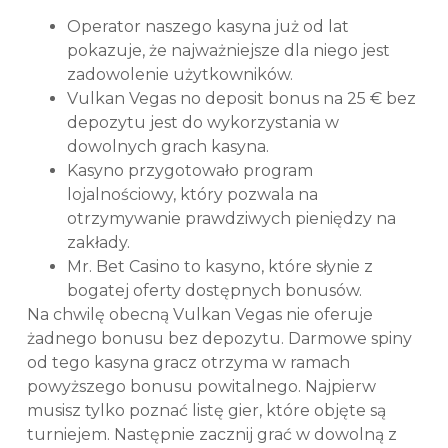
Operator naszego kasyna już od lat
pokazuje, że najważniejsze dla niego jest
zadowolenie użytkowników.
Vulkan Vegas no deposit bonus na 25 € bez
depozytu jest do wykorzystania w
dowolnych grach kasyna.
Kasyno przygotowało program
lojalnościowy, który pozwala na
otrzymywanie prawdziwych pieniędzy na
zakłady.
Mr. Bet Casino to kasyno, które słynie z
bogatej oferty dostępnych bonusów.
Na chwilę obecną Vulkan Vegas nie oferuje
żadnego bonusu bez depozytu. Darmowe spiny
od tego kasyna gracz otrzyma w ramach
powyższego bonusu powitalnego. Najpierw
musisz tylko poznać listę gier, które objęte są
turniejem. Następnie zacznij grać w dowolną z