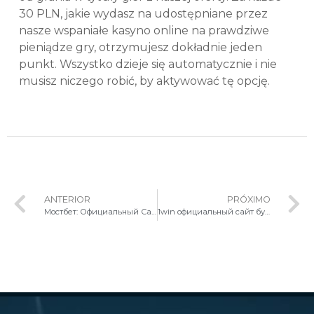
30 PLN, jakie wydasz na udostępniane przez
nasze wspaniałe kasyno online na prawdziwe
pieniądze gry, otrzymujesz dokładnie jeden
punkt. Wszystko dzieje się automatycznie i nie
musisz niczego robić, by aktywować tę opcję.
ANTERIOR
PRÓXIMO
Мостбет: Официальный Сайт Букмекерской Конторы И Казино Онлай
1win официальный сайт букмекерской конторы 2023 онлайн ставки на спорт, вход в БК 1вин и