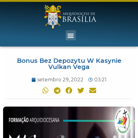
Bonus Bez Depozytu W Kasynie
Vulkan Vega
setembro 29, 2022
03:21