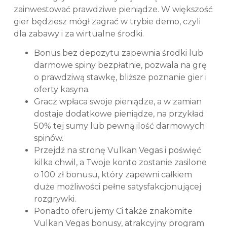
zainwestować prawdziwe pieniądze. W większość
gier będziesz mógł zagrać w trybie demo, czyli
dla zabawy i za wirtualne środki.
Bonus bez depozytu zapewnia środki lub
darmowe spiny bezpłatnie, pozwala na grę
o prawdziwą stawkę, bliższe poznanie gier i
oferty kasyna.
Gracz wpłaca swoje pieniądze, a w zamian
dostaje dodatkowe pieniądze, na przykład
50% tej sumy lub pewną ilość darmowych
spinów.
Przejdź na stronę Vulkan Vegas i poświęć
kilka chwil, a Twoje konto zostanie zasilone
o 100 zł bonusu, który zapewni całkiem
duże możliwości pełne satysfakcjonującej
rozgrywki.
Ponadto oferujemy Ci także znakomite
Vulkan Vegas bonusy, atrakcyjny program