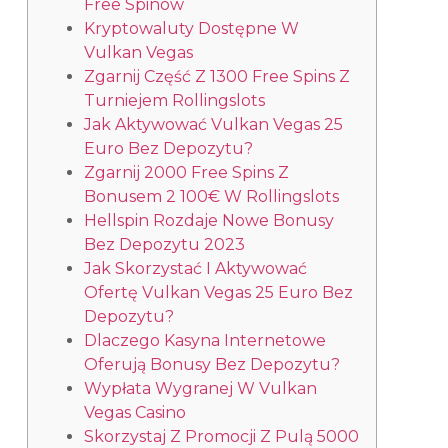
Free Spinów
Kryptowaluty Dostępne W
Vulkan Vegas
Zgarnij Część Z 1300 Free Spins Z
Turniejem Rollingslots
Jak Aktywować Vulkan Vegas 25
Euro Bez Depozytu?
Zgarnij 2000 Free Spins Z
Bonusem 2 100€ W Rollingslots
Hellspin Rozdaje Nowe Bonusy
Bez Depozytu 2023
Jak Skorzystać I Aktywować
Ofertę Vulkan Vegas 25 Euro Bez
Depozytu?
Dlaczego Kasyna Internetowe
Oferują Bonusy Bez Depozytu?
Wypłata Wygranej W Vulkan
Vegas Casino
Skorzystaj Z Promocji Z Pulą 5000