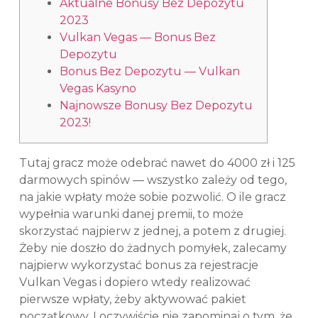
Aktualne Bonusy Bez Depozytu
2023
Vulkan Vegas — Bonus Bez
Depozytu
Bonus Bez Depozytu — Vulkan
Vegas Kasyno
Najnowsze Bonusy Bez Depozytu
2023!
Tutaj gracz może odebrać nawet do 4000 zł i 125
darmowych spinów — wszystko zależy od tego,
na jakie wpłaty może sobie pozwolić. O ile gracz
wypełnia warunki danej premii, to może
skorzystać najpierw z jednej, a potem z drugiej.
Żeby nie doszło do żadnych pomyłek, zalecamy
najpierw wykorzystać bonus za rejestracje
Vulkan Vegas i dopiero wtedy realizować
pierwsze wpłaty, żeby aktywować pakiet
początkowy. I oczywiście nie zapominaj o tym, że