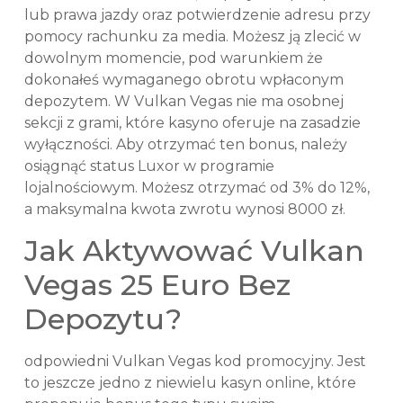
lub prawa jazdy oraz potwierdzenie adresu przy
pomocy rachunku za media. Możesz ją zlecić w
dowolnym momencie, pod warunkiem że
dokonałeś wymaganego obrotu wpłaconym
depozytem. W Vulkan Vegas nie ma osobnej
sekcji z grami, które kasyno oferuje na zasadzie
wyłączności. Aby otrzymać ten bonus, należy
osiągnąć status Luxor w programie
lojalnościowym. Możesz otrzymać od 3% do 12%,
a maksymalna kwota zwrotu wynosi 8000 zł.
Jak Aktywować Vulkan
Vegas 25 Euro Bez
Depozytu?
odpowiedni Vulkan Vegas kod promocyjny. Jest
to jeszcze jedno z niewielu kasyn online, które