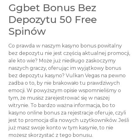
Ggbet Bonus Bez
Depozytu 50 Free
Spinów
Co prawda w naszym kasyno bonus powitalny
bez depozytu nie jest częścią aktualnej promocji,
ale kto wie? Może już niedługo zaskoczymy
naszych graczy, oferując im wyjątkowy bonus
bez depozytu kasyno? Vulkan Vegas na pewno
zadba o to, by nie brakowało tu prawdziwych
emocji. W powyższym opisie wspomnieliśmy o
tym, że musisz zarejestrować się w naszej
witrynie. To bardzo ważna informacja, bo to
kasyno online bonus za rejestracje oferuje, czyli
jest to promocja dla nowych uzytkowników. Jeśli
już masz swoje konto w tym kasynie, to nie
możesz skorzystać z tego bonusu.