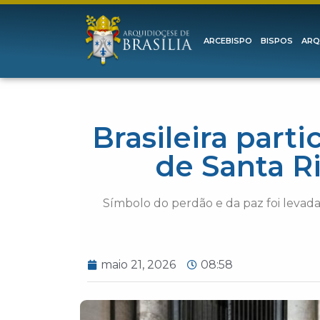
ARCEBISPO
BISPOS
ARQ
Brasileira par
de Santa R
Símbolo do perdão e da paz foi levad
maio 21, 2026
08:58