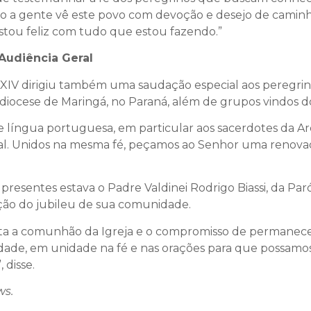
do a gente vê este povo com devoção e desejo de cami
Estou feliz com tudo que estou fazendo.”
 Audiência Geral
o XIV dirigiu também uma saudação especial aos peregr
iocese de Maringá, no Paraná, além de grupos vindos do
de língua portuguesa, em particular aos sacerdotes da A
gal. Unidos na mesma fé, peçamos ao Senhor uma renovad
presentes estava o Padre Valdinei Rodrigo Biassi, da Pa
ão do jubileu de sua comunidade.
ta a comunhão da Igreja e o compromisso de permanecer
ade, em unidade na fé e nas orações para que possamos 
 disse.
ws.