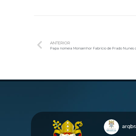
ANTERIOR
arqbra