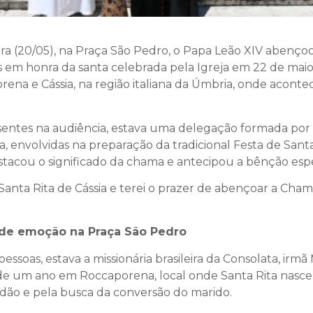
ira (20/05), na Praça São Pedro, o Papa Leão XIV abenç
es em honra da santa celebrada pela Igreja em 22 de maio
ena e Cássia, na região italiana da Úmbria, onde acont
esentes na audiência, estava uma delegação formada por
a, envolvidas na preparação da tradicional Festa de Santa
estacou o significado da chama e antecipou a bênção espe
anta Rita de Cássia e terei o prazer de abençoar a Cha
o de emoção na Praça São Pedro
as, estava a missionária brasileira da Consolata, irmã Ma
 de um ano em Roccaporena, local onde Santa Rita nasceu,
rdão e pela busca da conversão do marido.