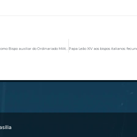
Papa nomeia Monsenhor Fabrício de Prado Nunes como Bispo auxiliar do Ordinariado Militar do Brasil
silia