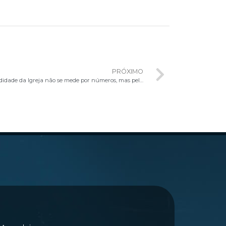
PRÓXIMO
Papa Leão XIV aos bispos italianos: fecundidade da Igreja não se mede por números, mas pela fidelidade ao Evangelho