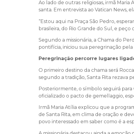
Ao lado de outras religiosas, irmã Maria
santa. Em entrevista ao Vatican News, e
“Estou aqui na Praça São Pedro, espera
brasileira, do Rio Grande do Sul, e peço
Segundo a missionária, a Chama do Perdã
pontifícia, iniciou sua peregrinação pela
Peregrinação percorre lugares ligado
O primeiro destino da chama será Roccap
segundo a tradição, Santa Rita rezava 
Posteriormente, o símbolo seguirá para 
oficializado o pacto de gemellaggio, esp
Irmã Maria Atília explicou que a progra
de Santa Rita, em clima de oração e de
povo interessado em saber como é a espi
A missionária destacou ainda a emoçã