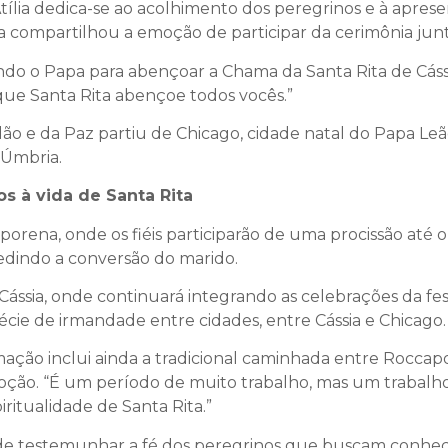
 Atília dedica-se ao acolhimento dos peregrinos e à apres
la compartilhou a emoção de participar da cerimônia jun
ndo o Papa para abençoar a Chama da Santa Rita de Cássi
 que Santa Rita abençoe todos vocês.”
o e da Paz partiu de Chicago, cidade natal do Papa Leã
 Úmbria.
s à vida de Santa Rita
orena, onde os fiéis participarão de uma procissão até
pedindo a conversão do marido.
Cássia, onde continuará integrando as celebrações da fest
écie de irmandade entre cidades, entre Cássia e Chicago.
mação inclui ainda a tradicional caminhada entre Roccap
voção. “É um período de muito trabalho, mas um trabalh
ritualidade de Santa Rita.”
o de testemunhar a fé dos peregrinos que buscam conh