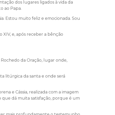
entação dos lugares ligados à vida da
to ao Papa.
a. Estou muito feliz e emocionada. Sou
o XIV, e, após receber a bênção
 o Rochedo da Oração, lugar onde,
a litúrgica da santa e onde será
orena e Cássia, realizada com a imagem
o que dá muita satisfação, porque é um
ecer mais profundamente o testemunho