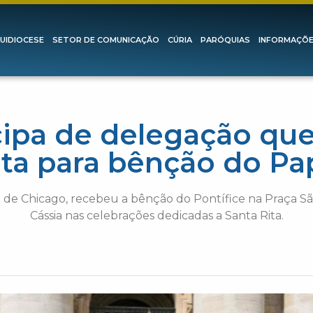
UIDIOCESE
SETOR DE COMUNICAÇÃO
CÚRIA
PARÓQUIAS
INFORMAÇÕ
ticipa de delegação qu
ita para bênção do Pa
a de Chicago, recebeu a bênção do Pontífice na Praça S
Cássia nas celebrações dedicadas a Santa Rita.