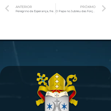
ANTERIOR
PRÓXIMO
Peregrino da Esperança, frei caminha por 800 quilômetros entre santuários brasileiros
O Papa no Jubileu das Forças Armadas, Polícia e Segurança: o bem pode vencer