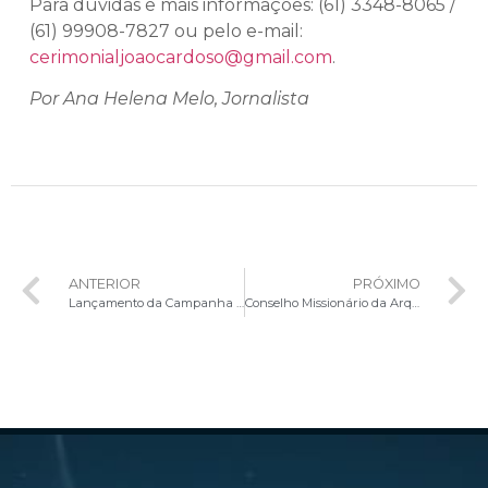
Para dúvidas e mais informações: (61) 3348-8065 /
(61) 99908-7827 ou pelo e-mail:
cerimonialjoaocardoso@gmail.com
.
Por Ana Helena Melo, Jornalista
ANTERIOR
PRÓXIMO
Lançamento da Campanha da Fraternidade 2024 na CNBB destaca a Amizade Social
Conselho Missionário da Arquidiocese de Brasília participa de Retiro Espiritual