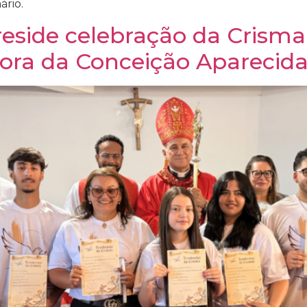
ário.
side celebração da Crisma d
ora da Conceição Aparecid