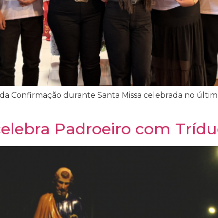
da Confirmação durante Santa Missa celebrada no últi
elebra Padroeiro com Trídu