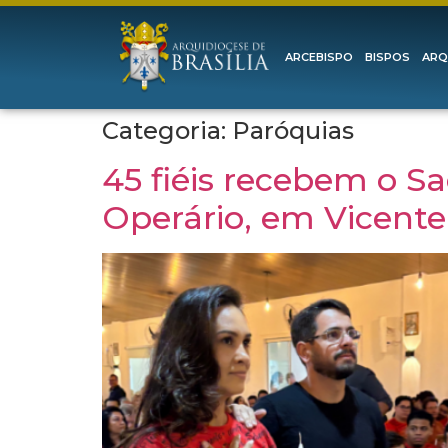
ARCEBISPO
BISPOS
ARQ
Categoria:
Paróquias
45 fiéis recebem o S
Operário, em Vicente