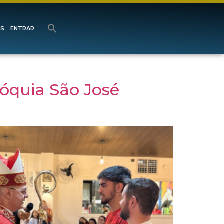
ES
ENTRAR
óquia São José