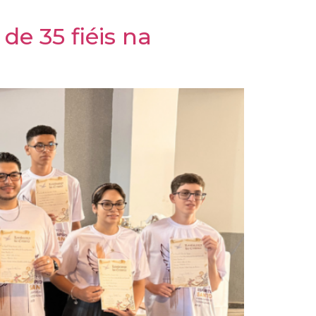
e 35 fiéis na
a