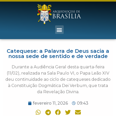
Catequese: a Palavra de Deus sacia a
nossa sede de sentido e de verdade
Durante a Audiência Geral desta quarta-feira
(11/02), realizada na Sala Paulo VI, o Papa Leão XIV
deu continuidade ao ciclo de catequeses dedicado
à Constituição Dogmática Dei Verbum, que trata
da Revelação Divina.
fevereiro 11, 2026
09:43