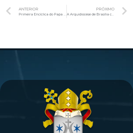
ANTERIOR
PRÓXIMO
Primeira Encíclica do Papa Leão XIV: a IA deve servir à humanidade, não ao poder de poucos
A Arquidiocese de Brasília convida os fiéis a participarem da Santa Missa de Consagração no Ordo Virginum