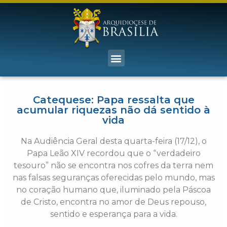
Catequese: Papa ressalta que
acumular riquezas não dá sentido à
vida
Na Audiência Geral desta quarta-feira (17/12), o
Papa Leão XIV recordou que o “verdadeiro
tesouro” não se encontra nos cofres da terra nem
nas falsas seguranças oferecidas pelo mundo, mas
no coração humano que, iluminado pela Páscoa
de Cristo, encontra no amor de Deus repouso,
sentido e esperança para a vida.