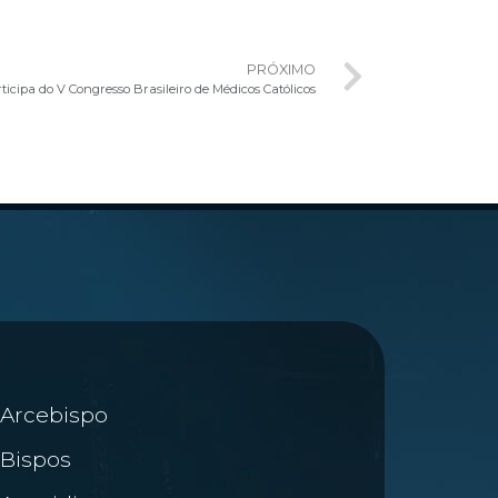
PRÓXIMO
ticipa do V Congresso Brasileiro de Médicos Católicos
Arcebispo
Bispos