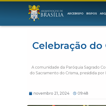
ARCEBISPO
BISPOS
ARQ
Celebração do
A comunidade da Paróquia Sagrado Cora
do Sacramento do Crisma, presidida por 
novembro 21, 2024
09:48