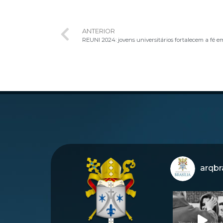
ANTERIOR
REUNI 2024: jovens universitários fortalecem a fé em 
arqbra