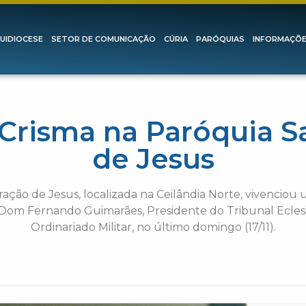
UIDIOCESE
SETOR DE COMUNICAÇÃO
CÚRIA
PARÓQUIAS
INFORMAÇÕ
 Crisma na Paróquia S
de Jesus
ção de Jesus, localizada na Ceilândia Norte, vivencio
Dom Fernando Guimarães, Presidente do Tribunal Eclesiá
Ordinariado Militar, no último domingo (17/11).