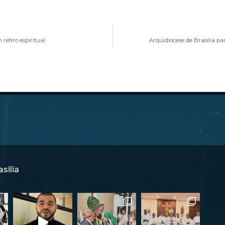
retiro espiritual
Arquidiocese de Brasília par
silia