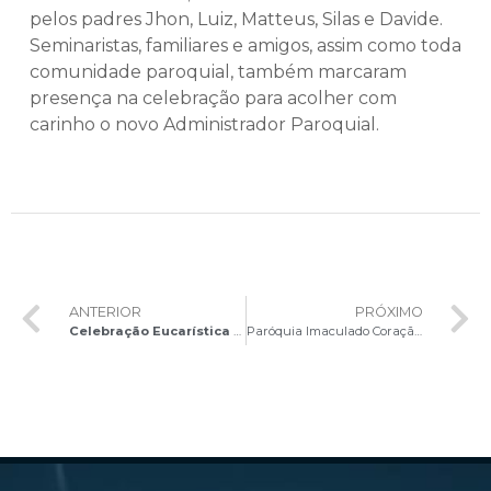
pelos padres Jhon, Luiz, Matteus, Silas e Davide.
Seminaristas, familiares e amigos, assim como toda
comunidade paroquial, também marcaram
presença na celebração para acolher com
carinho o novo Administrador Paroquial.
ANTERIOR
PRÓXIMO
Celebração Eucarística do 2º Domingo da Quaresma na Paróquia Nossa Senhora do Rosário de Fátima
Paróquia Imaculado Coração de Maria celebra 10 anos com exposição fotográfica