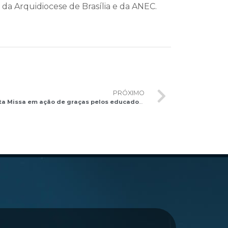
is da Arquidiocese de Brasília e da ANEC.
PRÓXIMO
Dom Denilson Geraldo celebra Santa Missa em ação de graças pelos educadores na Catedral Metropolitana de Brasília