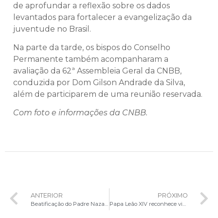
de aprofundar a reflexão sobre os dados
levantados para fortalecer a evangelização da
juventude no Brasil.
Na parte da tarde, os bispos do Conselho
Permanente também acompanharam a
avaliação da 62ª Assembleia Geral da CNBB,
conduzida por Dom Gilson Andrade da Silva,
além de participarem de uma reunião reservada.
Com foto e informações da CNBB.
ANTERIOR
PRÓXIMO
Beatificação do Padre Nazareno Lanciotti reúne milhares de fiéis em Jauru e celebra novo mártir da Igreja
Papa Leão XIV reconhece virtudes heroicas do Pe. Júlio Maria De Lombaerde