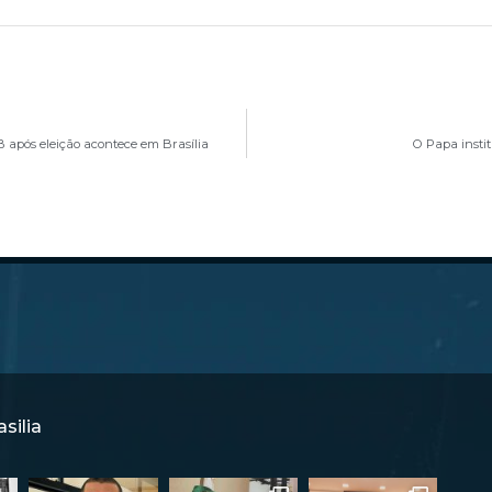
após eleição acontece em Brasília
O Papa instit
silia