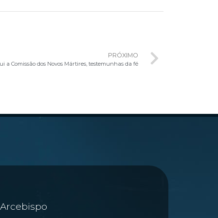
PRÓXIMO
ui a Comissão dos Novos Mártires, testemunhas da fé
Arcebispo