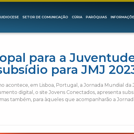
UIDIOCESE
SETOR DE COMUNICAÇÃO
CÚRIA
PARÓQUIAS
INFORMAÇÕ
opal para a Juventud
subsídio para JMJ 202
ano acontece, em Lisboa, Portugal, a Jornada Mundial da
mento digital, o site Jovens Conectados, apresenta subsí
 mas também, para àqueles que acompanharão a Jornada 