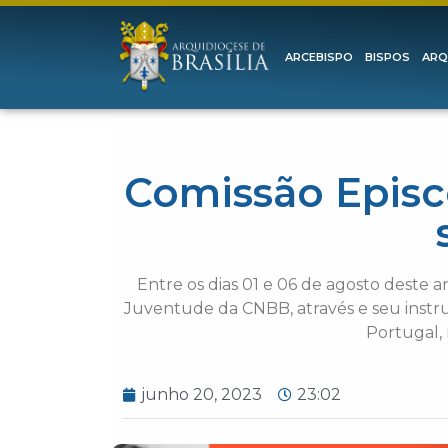
ARCEBISPO
BISPOS
ARQ
Comissão Episc
Entre os dias 01 e 06 de agosto deste 
Juventude da CNBB, através e seu instru
Portugal,
junho 20, 2023
23:02