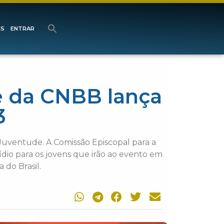
ES
ENTRAR
e da CNBB lança
3
 Juventude. A Comissão Episcopal para a
dio para os jovens que irão ao evento em
do Brasil.