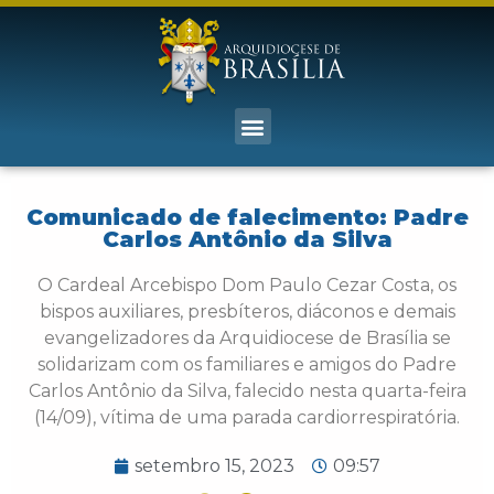
Comunicado de falecimento: Padre
Carlos Antônio da Silva
O Cardeal Arcebispo Dom Paulo Cezar Costa, os
bispos auxiliares, presbíteros, diáconos e demais
evangelizadores da Arquidiocese de Brasília se
solidarizam com os familiares e amigos do Padre
Carlos Antônio da Silva, falecido nesta quarta-feira
(14/09), vítima de uma parada cardiorrespiratória.
setembro 15, 2023
09:57