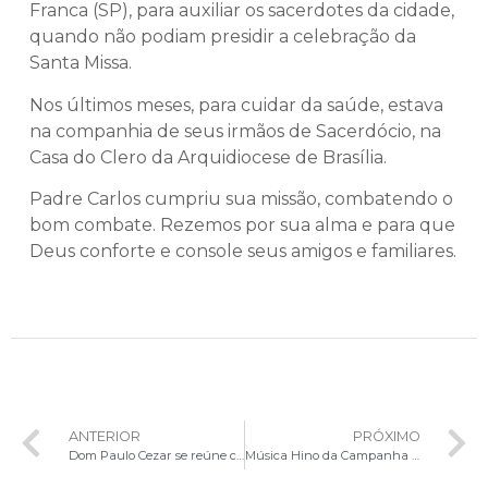
Franca (SP), para auxiliar os sacerdotes da cidade,
quando não podiam presidir a celebração da
Santa Missa.
Nos últimos meses, para cuidar da saúde, estava
na companhia de seus irmãos de Sacerdócio, na
Casa do Clero da Arquidiocese de Brasília.
Padre Carlos cumpriu sua missão, combatendo o
bom combate. Rezemos por sua alma e para que
Deus conforte e console seus amigos e familiares.
ANTERIOR
PRÓXIMO
Dom Paulo Cezar se reúne com lideranças políticas para destacar a importância da defesa da vida
Música Hino da Campanha da Fraternidade é lançada no encerramento do Seminário Nacional das Campanhas