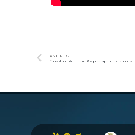
ANTERIOR
Consistório: Papa Leão XIV pede apoio aos cardeais e