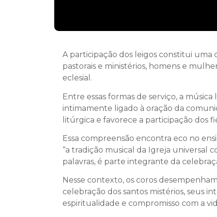
A participação dos leigos constitui uma 
pastorais e ministérios, homens e mulhe
eclesial.
Entre essas formas de serviço, a música 
intimamente ligado à oração da comuni
litúrgica e favorece a participação dos fi
Essa compreensão encontra eco no ensin
“a tradição musical da Igreja universal 
palavras, é parte integrante da celebraçã
Nesse contexto, os coros desempenham i
celebração dos santos mistérios, seus i
espiritualidade e compromisso com a vid