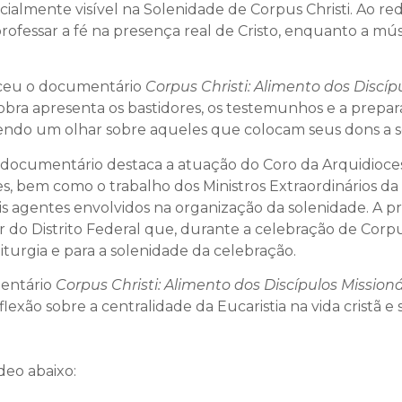
cialmente visível na Solenidade de Corpus Christi. Ao redo
 professar a fé na presença real de Cristo, enquanto a mú
asceu o documentário
Corpus Christi: Alimento dos Discíp
A obra apresenta os bastidores, os testemunhos e a prep
ecendo um olhar sobre aqueles que colocam seus dons a s
 documentário destaca a atuação do Coro da Arquidiocese
, bem como o trabalho dos Ministros Extraordinários d
ais agentes envolvidos na organização da solenidade. A
r do Distrito Federal que, durante a celebração de Corpus
iturgia e para a solenidade da celebração.
mentário
Corpus Christi: Alimento dos Discípulos Missioná
lexão sobre a centralidade da Eucaristia na vida cristã e 
deo abaixo: