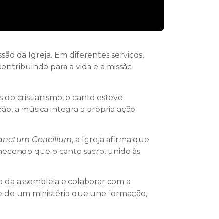
são da Igreja. Em diferentes serviços,
ontribuindo para a vida e a missão
s do cristianismo, o canto esteve
, a música integra a própria ação
anctum Concilium
, a Igreja afirma que
onhecendo que o canto sacro, unido às
o da assembleia e colaborar com a
-se de um ministério que une formação,