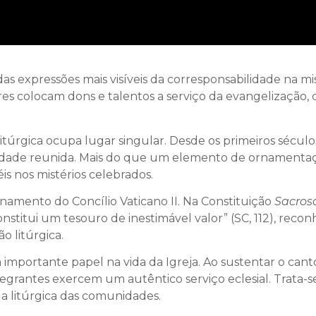
das expressões mais visíveis da corresponsabilidade na mis
res colocam dons e talentos a serviço da evangelização, c
litúrgica ocupa lugar singular. Desde os primeiros século
dade reunida. Mais do que um elemento de ornamentação
éis nos mistérios celebrados.
amento do Concílio Vaticano II. Na Constituição
Sacros
constitui um tesouro de inestimável valor” (SC, 112), rec
o litúrgica.
mportante papel na vida da Igreja. Ao sustentar o cant
ntegrantes exercem um autêntico serviço eclesial. Trata
a litúrgica das comunidades.