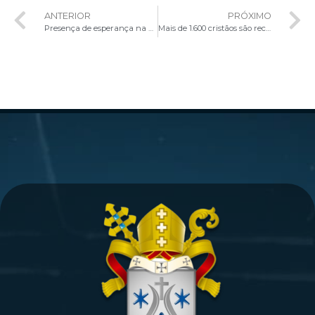
ANTERIOR
PRÓXIMO
Presença de esperança na Ucrânia em guerra
Mais de 1.600 cristãos são reconhecidos pela Comissão dos Novos Mártires