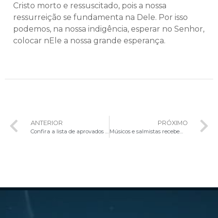
Cristo morto e ressuscitado, pois a nossa
ressurreição se fundamenta na Dele. Por isso
podemos, na nossa indigência, esperar no Senhor,
colocar nEle a nossa grande esperança.
ANTERIOR
PRÓXIMO
Confira a lista de aprovados na seleção de novos cantores do Coro Arquidiocesano (Edital 01/2025)
Músicos e salmistas recebem formação sobre música litúrgica