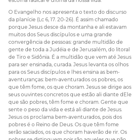
escolha radical e última da nossa vida.
O Evangelho nos apresenta o texto do discurso
da planície (Lc 6, 17. 20-26). É assim chamado
porque Jesus desce da montanha e ali estavam
muitos dos Seus discípulos e uma grande
convergência de pessoas: grande multidão de
gente de toda a Judéia e de Jerusalém, do litoral
de Tiro e Sidônia. É a multidão que vem até Jesus
para ser ensinada, curada. Jesus levanta os olhos
para os Seus discípulos e lhes ensina as bem-
aventuranças: bem-aventurados os pobres, os
que têm fome, os que choram. Jesus se dirige aos
seus ouvintes concretos que estão ali diante dEle
que são pobres, têm fome e choram. Gente que
sente o peso da vida e está ali diante de Jesus.
Jesus os proclama bem-aventurados, pois dos
pobres é o Reino de Deus. Os que têm fome
serão saciados, os que choram haverão de rir. Os
pobres se distinguem pois são aqueles que não